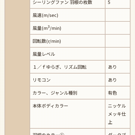
シーリングファン 羽根の枚数
5
風速(m/sec)
3
風量(m
/min)
回転数(r/min)
風量レベル
１／ｆゆらぎ、リズム回転
あり
リモコン
あり
カラー、ジャンル種別
有色
本体ボディカラー
ニッケル
メッキ仕
上
羽根のカラー①
ダークブ