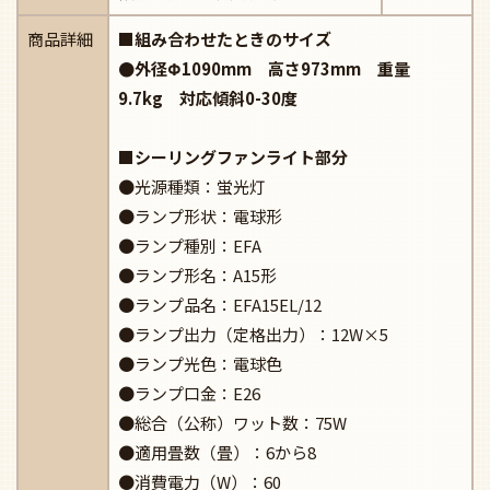
商品詳細
■組み合わせたときのサイズ
●外径Φ1090mm 高さ973mm 重量
9.7kg 対応傾斜0-30度
■シーリングファンライト部分
●光源種類：蛍光灯
●ランプ形状：電球形
●ランプ種別：EFA
●ランプ形名：A15形
●ランプ品名：EFA15EL/12
●ランプ出力（定格出力）：12W×5
●ランプ光色：電球色
●ランプ口金：E26
●総合（公称）ワット数：75W
●適用畳数（畳）：6から8
●消費電力（W）：60