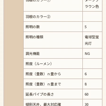
ラウン色
羽根のカラー②
照明の数
5
照明の種類
電球型蛍
光灯
調光機能
NG
照度（ルーメン）
照度（畳数）ｎ畳から
6
照度（畳数）ｎ畳まで
8
延長パイプの長さ
60
傾斜天井、最大対応確
30