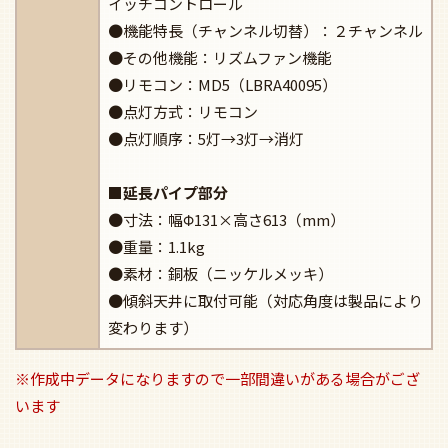
イッチコントロール
●機能特長（チャンネル切替）：２チャンネル
●その他機能：リズムファン機能
●リモコン：MD5（LBRA40095）
●点灯方式：リモコン
●点灯順序：5灯→3灯→消灯
■延長パイプ部分
●寸法：幅Φ131×高さ613（mm）
●重量：1.1kg
●素材：銅板（ニッケルメッキ）
●傾斜天井に取付可能（対応角度は製品により
変わります）
※作成中データになりますので一部間違いがある場合がござ
います