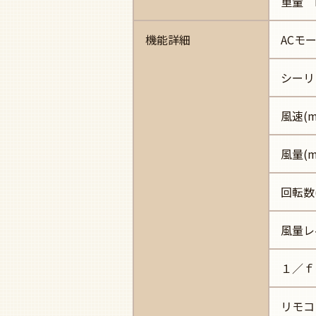
重量 
機能詳細
ACモ
シーリ
風速(m/
風量(
回転数(r
風量レ
１／ｆ
リモコ