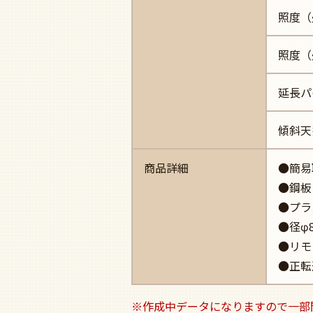
照度（
照度（
延長パ
傾斜天
商品詳細
●簡易
●鋼板
●プラ
●径φ8
●リモ
●正転
※作成中データになりますので一部