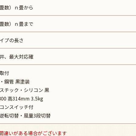
畳数）ｎ畳から
畳数）ｎ畳まで
イプの長さ
井、最大対応確
取付
・鋼管 黒塗装
スチック・シリコン 黒
00 高314mm 3.5kg
コンスイッチ付
逆転切替・風量3段切替
間違いがある場合がございます