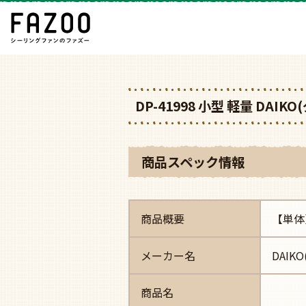
DP-41998 小型 軽量 DA
商品スペック情報
商品概要
【単体
メーカー名
DAIK
商品名