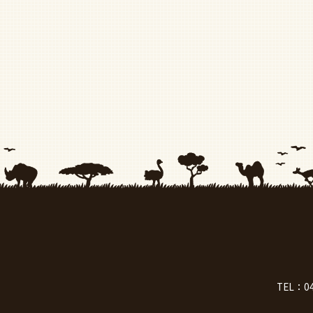
TEL：
0