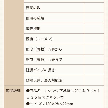
照明の数
照明の種類
調光機能
照度（ルーメン）
照度（畳数）ｎ畳から
照度（畳数）ｎ畳まで
延長パイプの長さ
傾斜天井、最大対応確
商品詳細
●商品名 ：シンワ 下地探し どこ太 Ｂａｓｉ
ｃ ３５㎜ マグネット付
●サ イ ズ：189×28×22mm