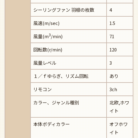
シーリングファン 羽根の枚数
4
風速(m/sec)
1.5
3
風量(m
/min)
71
回転数(r/min)
120
風量レベル
3
１／ｆゆらぎ、リズム回転
あり
リモコン
3ch
カラー、ジャンル種別
北欧,ホワ
イト
本体ボディカラー
オフホワ
イト