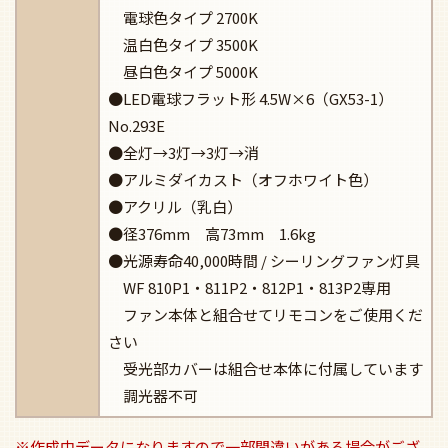
電球色タイプ 2700K
温白色タイプ 3500K
昼白色タイプ 5000K
●LED電球フラット形 4.5W×6（GX53-1）
No.293E
●全灯→3灯→3灯→消
●アルミダイカスト（オフホワイト色）
●アクリル（乳白）
●径376mm 高73mm 1.6kg
●光源寿命40,000時間 / シーリングファン灯具
WF 810P1・811P2・812P1・813P2専用
ファン本体と組合せてリモコンをご使用くだ
さい
受光部カバーは組合せ本体に付属しています
調光器不可
※作成中データになりますので一部間違いがある場合がござ