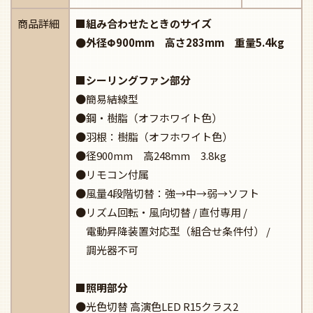
商品詳細
■組み合わせたときのサイズ
●外径Φ900mm 高さ283mm 重量5.4kg
■シーリングファン部分
●簡易結線型
●鋼・樹脂（オフホワイト色）
●羽根：樹脂（オフホワイト色）
●径900mm 高248mm 3.8kg
●リモコン付属
●風量4段階切替：強→中→弱→ソフト
●リズム回転・風向切替 / 直付専用 /
電動昇降装置対応型（組合せ条件付） /
調光器不可
■照明部分
●光色切替 高演色LED R15クラス2