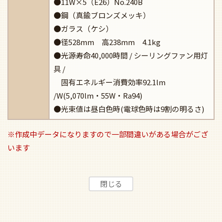
●11W×5（E26）No.240B
●鋼（真鍮ブロンズメッキ）
●ガラス（ケシ）
●径528mm 高238mm 4.1kg
●光源寿命40,000時間 / シーリングファン用灯
具 /
固有エネルギー消費効率92.1lm
/W(5,070lm・55W・Ra94)
●光束値は昼白色時(電球色時は9割の明るさ)
※作成中データになりますので一部間違いがある場合がござ
います