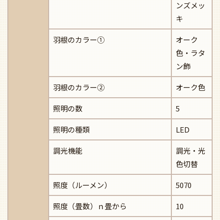
ンズメッ
キ
羽根のカラー①
オーク
色・ラタ
ン飾
羽根のカラー②
オーク色
照明の数
5
照明の種類
LED
調光機能
調光・光
色切替
照度（ルーメン）
5070
照度（畳数）ｎ畳から
10