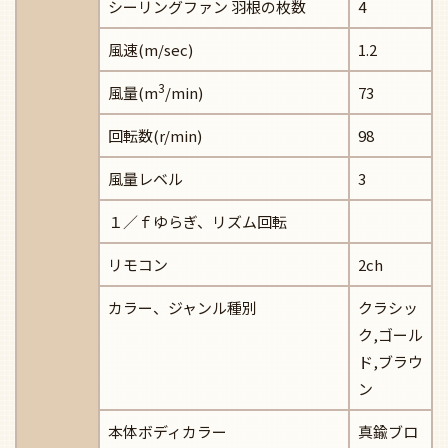
シーリングファン 羽根の枚数
4
風速(m/sec)
1.2
3
風量(m
/min)
73
回転数(r/min)
98
風量レベル
3
１／ｆゆらぎ、リズム回転
リモコン
2ch
カラー、ジャンル種別
クラシッ
ク,ゴール
ド,ブラウ
ン
本体ボディカラー
真鍮ブロ