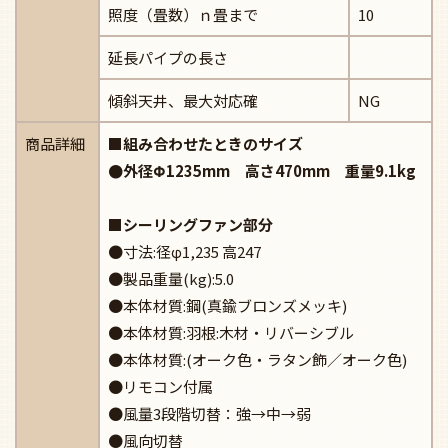
照度（畳数）ｎ畳まで
10
延長パイプの長さ
傾斜天井、最大対応確
NG
商品詳細
■組み合わせたときのサイズ
●外径Φ1235mm 高さ470mm 重量9.1kg
■シーリングファン部分
●寸法:径φ1,235 高247
●製品重量(kg):5.0
●本体材質:鋼(真鍮ブロンズメッキ)
●本体材質:羽根:木材・リバーシブル
●本体材質:(オーク色・ラタン飾／オーク色)
●リモコン付属
●風量3段階切替：強→中→弱
●風向切替