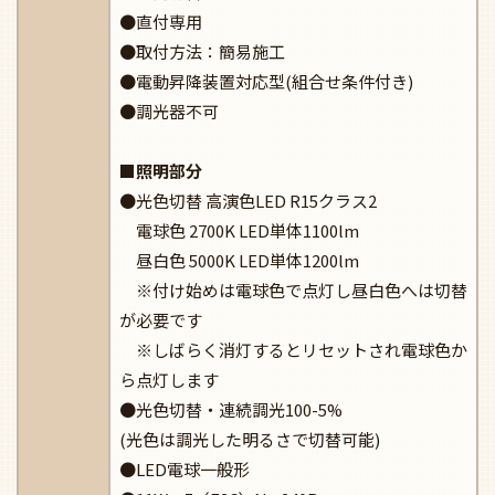
●直付専用
●取付方法：簡易施工
●電動昇降装置対応型(組合せ条件付き)
●調光器不可
■照明部分
●光色切替 高演色LED R15クラス2
電球色 2700K LED単体1100lm
昼白色 5000K LED単体1200lm
※付け始めは電球色で点灯し昼白色へは切替
が必要です
※しばらく消灯するとリセットされ電球色か
ら点灯します
●光色切替・連続調光100-5%
(光色は調光した明るさで切替可能)
●LED電球一般形