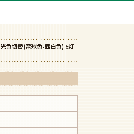
 調光・光色切替(電球色-昼白色) 6灯