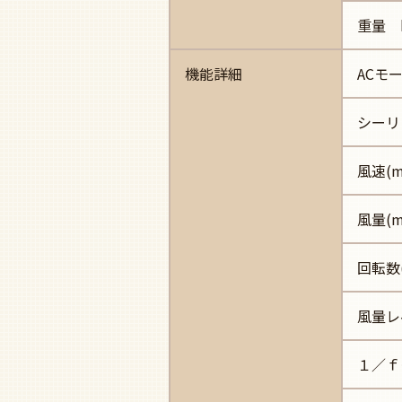
重量 
機能詳細
ACモ
シーリ
風速(m/
風量(
回転数(r
風量レ
１／ｆ