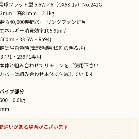
電球フラット型 5.6W×6（GX53-1a）No.241G
3mm 高81mm 2.1kg
寿命40,000時間/シーリングファン灯具
ネルギー消費効率105.9lm /
560lm・33.6W・Ra94)
値は昼白色時(電球色時は9割の明るさ)
237P1・239P1専用
本体と組み合わせてリモコンをご使用下さい
カバーは組み合わせ本体に付属しています
パイプ部分
00 0.6kg
7mm
間違いがある場合がございます