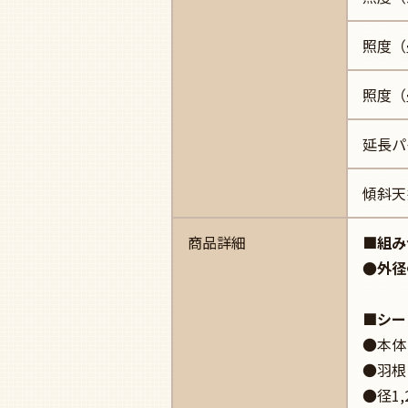
照度（
照度（
延長パ
傾斜天
商品詳細
■組み
●外径
■シー
●本体
●羽根
●径1,