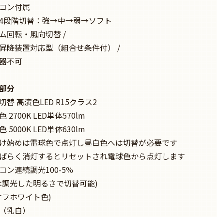
コン付属
4段階切替：強→中→弱→ソフト
ム回転・風向切替 /
降装置対応型（組合せ条件付） /
器不可
部分
替 高演色LED R15クラス2
2700K LED単体570lm
5000K LED単体630lm
始めは電球色で点灯し昼白色へは切替が必要です
らく消灯するとリセットされ電球色から点灯します
コン連続調光100-5％
は調光した明るさで切替可能)
オフホワイト色)
（乳白）