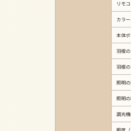
リモコ
カラー
本体ボ
羽根の
羽根の
照明の
照明の
調光機
照度（