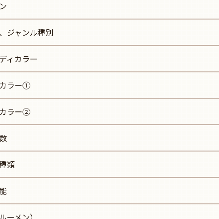
ン
、ジャンル種別
ディカラー
カラー①
カラー②
数
種類
能
ルーメン）