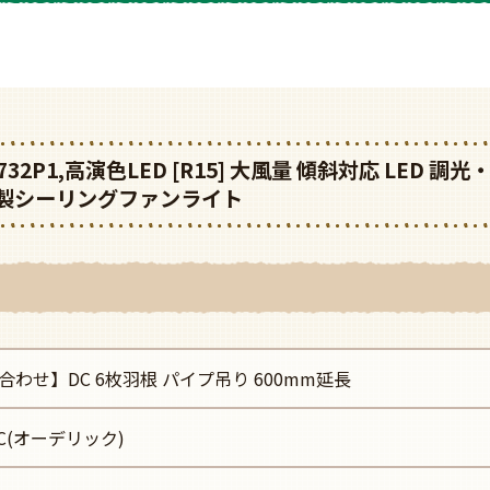
 WF732P1,高演色LED [R15] 大風量 傾斜対応 LED
ク)製シーリングファンライト
合わせ】DC 6枚羽根 パイプ吊り 600mm延長
IC(オーデリック)