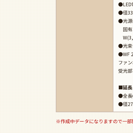
●LED
●径33
●光源
固有エ
W(3,
●光束
●WF 
ファン
受光部
■延長
●全長6
●径2
※作成中データになりますので一部