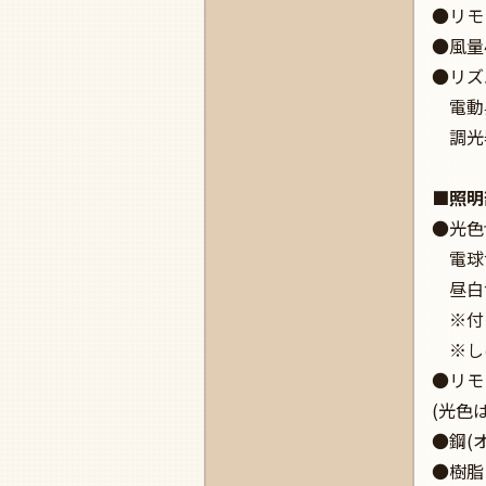
●リモ
●風量
●リズ
電動昇
調光
■照明
●光色切
電球色 
昼白色 
※付け
※しば
●リモ
(光色
●鋼(
●樹脂