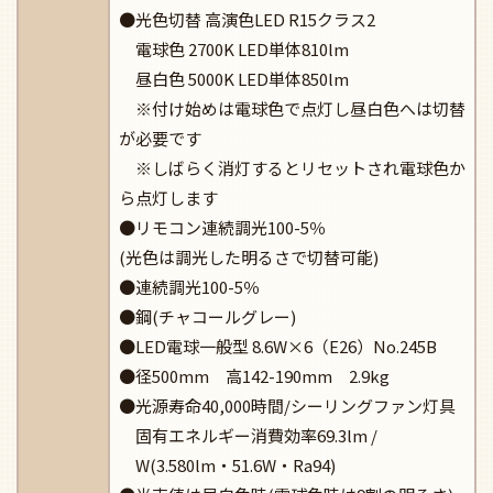
●光色切替 高演色LED R15クラス2
電球色 2700K LED単体810lm
昼白色 5000K LED単体850lm
※付け始めは電球色で点灯し昼白色へは切替
が必要です
※しばらく消灯するとリセットされ電球色か
ら点灯します
●リモコン連続調光100-5％
(光色は調光した明るさで切替可能)
●連続調光100-5％
●鋼(チャコールグレー)
●LED電球一般型 8.6W×6（E26）No.245B
●径500mm 高142-190mm 2.9kg
●光源寿命40,000時間/シーリングファン灯具
固有エネルギー消費効率69.3lm /
W(3.580lm・51.6W・Ra94)