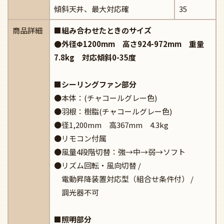
傾斜天井、最大対応確
35
商品詳細
■組み合わせたときのサイズ
●外径Φ1200mm 高さ924-972mm 重量
7.8kg 対応傾斜0-35度
■シーリングファン部分
●本体：(チャコールグレー色)
●羽根：樹脂(チャコールグレー色)
●径1,200mm 高367mm 4.3kg
●リモコン付属
●風量4段階切替：強→中→弱→ソフト
●リズム回転・風向切替 /
電動昇降装置対応型（組合せ条件付） /
調光器不可
■照明部分