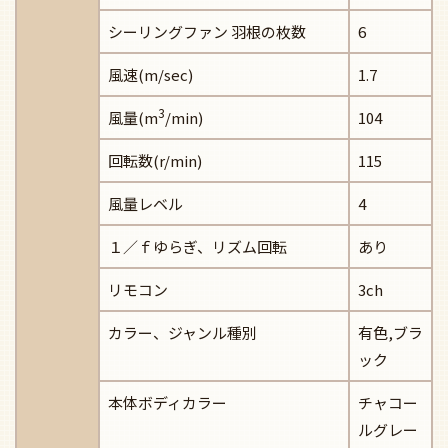
シーリングファン 羽根の枚数
6
風速(m/sec)
1.7
3
風量(m
/min)
104
回転数(r/min)
115
風量レベル
4
１／ｆゆらぎ、リズム回転
あり
リモコン
3ch
カラー、ジャンル種別
有色,ブラ
ック
本体ボディカラー
チャコー
ルグレー