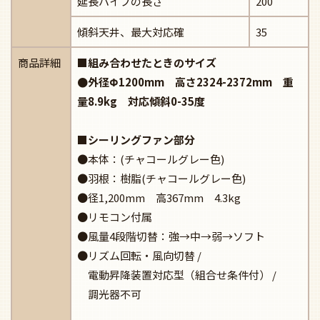
延長パイプの長さ
200
傾斜天井、最大対応確
35
商品詳細
■組み合わせたときのサイズ
●外径Φ1200mm 高さ2324-2372mm 重
量8.9kg 対応傾斜0-35度
■シーリングファン部分
●本体：(チャコールグレー色)
●羽根：樹脂(チャコールグレー色)
●径1,200mm 高367mm 4.3kg
●リモコン付属
●風量4段階切替：強→中→弱→ソフト
●リズム回転・風向切替 /
電動昇降装置対応型（組合せ条件付） /
調光器不可