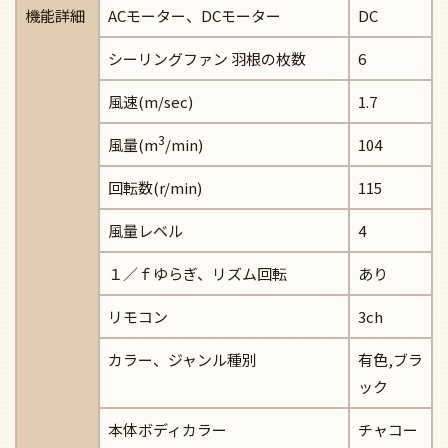
機能詳細
ACモーター、DCモーター
DC
シーリングファン 羽根の枚数
6
風速(m/sec)
1.7
3
風量(m
/min)
104
回転数(r/min)
115
風量レベル
4
１／ｆゆらぎ、リズム回転
あり
リモコン
3ch
カラー、ジャンル種別
有色,ブラ
ック
本体ボディカラー
チャコー