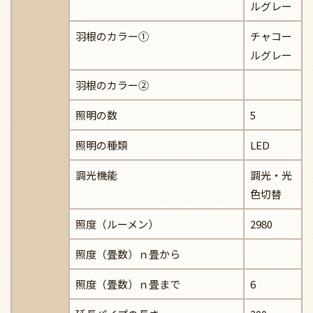
ルグレー
羽根のカラー①
チャコー
ルグレー
羽根のカラー②
照明の数
5
照明の種類
LED
調光機能
調光・光
色切替
照度（ルーメン）
2980
照度（畳数）ｎ畳から
照度（畳数）ｎ畳まで
6