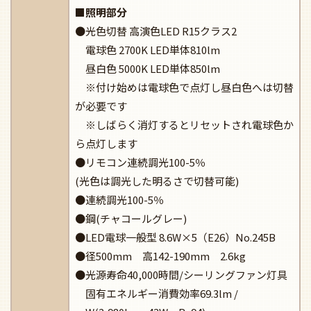
■照明部分
●光色切替 高演色LED R15クラス2
電球色 2700K LED単体810lm
昼白色 5000K LED単体850lm
※付け始めは電球色で点灯し昼白色へは切替
が必要です
※しばらく消灯するとリセットされ電球色か
ら点灯します
●リモコン連続調光100-5％
(光色は調光した明るさで切替可能)
●連続調光100-5％
●鋼(チャコールグレー)
●LED電球一般型 8.6W×5（E26）No.245B
●径500mm 高142-190mm 2.6kg
●光源寿命40,000時間/シーリングファン灯具
固有エネルギー消費効率69.3lm /