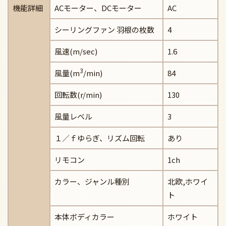
機能詳細
ACモーター、DCモーター
AC
シーリングファン 羽根の枚数
4
風速(m/sec)
1.6
3
風量(m
/min)
84
回転数(r/min)
130
風量レベル
3
１／ｆゆらぎ、リズム回転
あり
リモコン
1ch
カラー、ジャンル種別
北欧,ホワイ
ト
本体ボディカラー
ホワイト