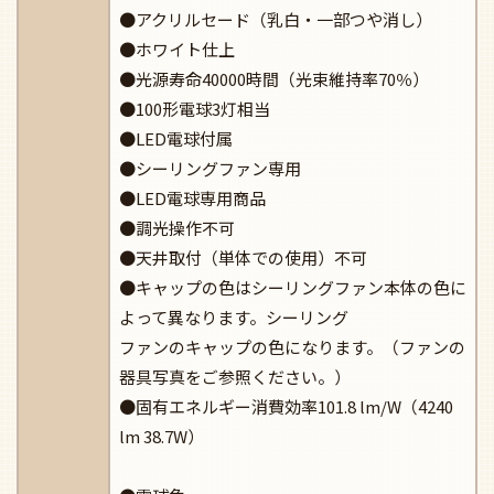
●アクリルセード（乳白・一部つや消し）
●ホワイト仕上
●光源寿命40000時間（光束維持率70％）
●100形電球3灯相当
●LED電球付属
●シーリングファン専用
●LED電球専用商品
●調光操作不可
●天井取付（単体での使用）不可
●キャップの色はシーリングファン本体の色に
よって異なります。シーリング
ファンのキャップの色になります。（ファンの
器具写真をご参照ください。）
●固有エネルギー消費効率101.8 lm/W（4240
lm 38.7W）