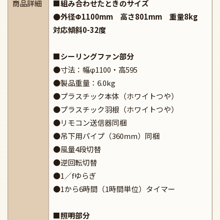
商品詳細
■組み合わせたときのサイズ
●外径Φ1100mm 高さ801mm 重量8kg
対応傾斜0-32度
■シーリングファン部分
●寸法：幅φ1100・高595
●製品重量：6.0kg
●プラスチック本体（ホワイトつや）
●プラスチック羽根（ホワイトつや）
●リモコン送信器同梱
●吊下用パイプ（360mm）同梱
●風量4段切替
●逆回転切替
●1／fゆらぎ
●1から6時間（1時間単位）タイマー
■照明部分