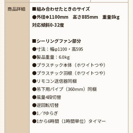
商品詳細
■組み合わせたときのサイズ
●外径Φ1100mm 高さ885mm 重量8kg
対応傾斜0-32度
■シーリングファン部分
●寸法：幅φ1100・高595
●製品重量：6.0kg
●プラスチック本体（ホワイトつや）
●プラスチック羽根（ホワイトつや）
●リモコン送信器同梱
●吊下用パイプ（360mm）同梱
●風量4段切替
●逆回転切替
●1／fゆらぎ
●1から6時間（1時間単位）タイマー