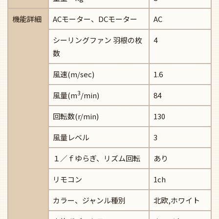
機能詳細
ACモーター、DCモーター
AC
シーリングファン 羽根の枚
4
数
風速(m/sec)
1.6
3
風量(m
/min)
84
回転数(r/min)
130
風量レベル
3
１／ｆゆらぎ、リズム回転
あり
リモコン
1ch
カラー、ジャンル種別
北欧,ホワイト