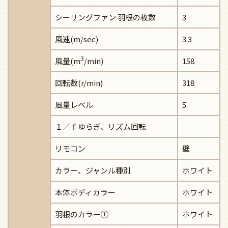
シーリングファン 羽根の枚数
3
風速(m/sec)
3.3
3
風量(m
/min)
158
回転数(r/min)
318
風量レベル
5
１／ｆゆらぎ、リズム回転
リモコン
壁
カラー、ジャンル種別
ホワイト
本体ボディカラー
ホワイト
羽根のカラー①
ホワイト