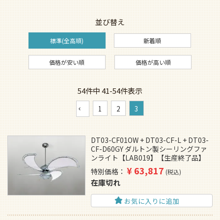
並び替え
標準(全高順)
新着順
価格が安い順
価格が高い順
54
件中
41
-
54
件表示
1
2
3
DT03-CF01OW + DT03-CF-L + DT03-
CF-D60GY ダルトン製シーリングファ
ンライト【LAB019】【生産終了品】
¥
63,817
特別価格
税込
在庫切れ
お気に入りに追加