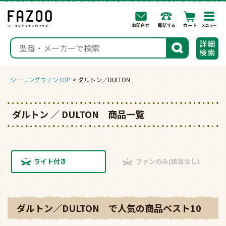
togg
navi
検索
シーリングファンTOP
ダルトン／DULTON
ダルトン ／ DULTON 商品一覧
ライト付き
ファンのみ(該当なし)
ダルトン／DULTON で人気の商品ベスト10