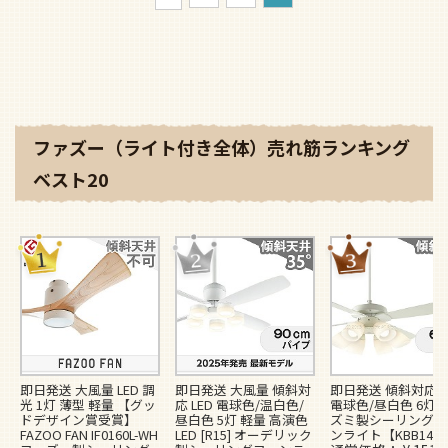
ファズー（ライト付き全体）売れ筋ランキング
ベスト20
即日発送 大風量 LED 調
即日発送 大風量 傾斜対
即日発送 傾斜対応 L
光 1灯 薄型 軽量 【グッ
応 LED 電球色/温白色/
電球色/昼白色 6灯 
ドデザイン賞受賞】
昼白色 5灯 軽量 高演色
ズミ製シーリングフ
FAZOO FAN IF0160L-WH
LED [R15] オーデリック
ンライト【KBB148