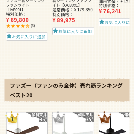
ファズー製シーリング
製シーリングファンラ
通常価格
¥
151,
ファンライト
イト【OCB391】
特別価格
【IAE001】
通常価格
¥
179,850
¥
76,241
特別価格
特別価格
¥
69,800
¥
89,975
お気に入りに
3
お気に入りに追加
お気に入りに追加
ファズー（ファンのみ全体）売れ筋ランキング
ベスト20