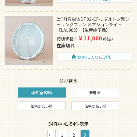
2灯灯具単体DT03-CF-L ダルトン製シ
ーリングファン オプションライト
【LAL002】【生産終了品】
¥
11,000
特別価格
税込
在庫切れ
お気に入りに追加
並び替え
標準(全高順)
新着順
価格が安い順
価格が高い順
54
件中
41
-
54
件表示
1
2
3