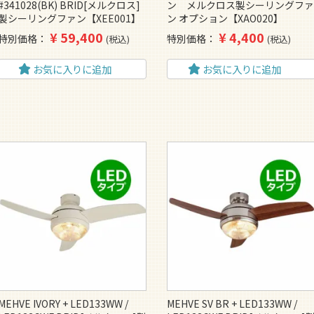
#341028(BK) BRID[メルクロス]
ン メルクロス製シーリングフ
製シーリングファン【XEE001】
ン オプション【XAO020】
¥
59,400
¥
4,400
特別価格
特別価格
税込
税込
お気に入りに追加
お気に入りに追加
MEHVE IVORY + LED133WW /
MEHVE SV BR + LED133WW /