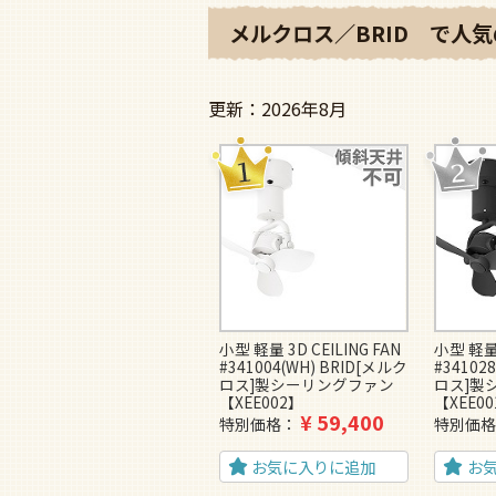
メルクロス／BRID で人気
2026年8月
小型 軽量 3D CEILING FAN
小型 軽量 
#341004(WH) BRID[メルク
#34102
ロス]製シーリングファン
ロス]製
【XEE002】
【XEE0
¥
59,400
特別価格
特別価
お気に入りに追加
お