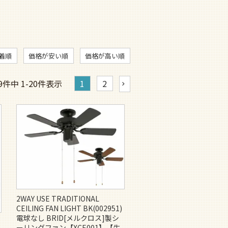
着順
価格が安い順
価格が高い順
9
件中
1
-
20
件表示
1
2
2WAY USE TRADITIONAL
CEILING FAN LIGHT BK(002951)
電球なし BRID[メルクロス]製シ
ーリングファン【XCE001】【生