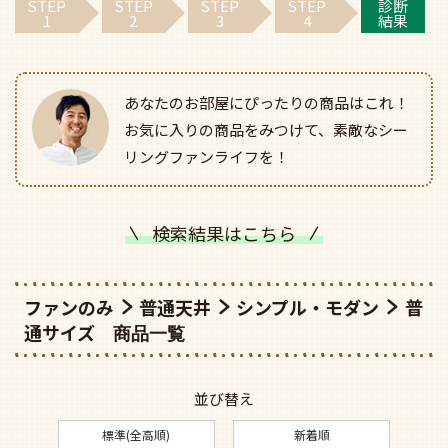
STEP
STEP
STEP
STEP
診断
1
2
3
4
結果
あなたのお部屋にぴったりの商品はこれ！
お気に入りの商品をみつけて、素敵なシー
リングファンライフを！
検索結果はこちら
ファンのみ
普通天井
シンプル・モダン
普
通サイズ
並び替え
標準(全高順)
新着順