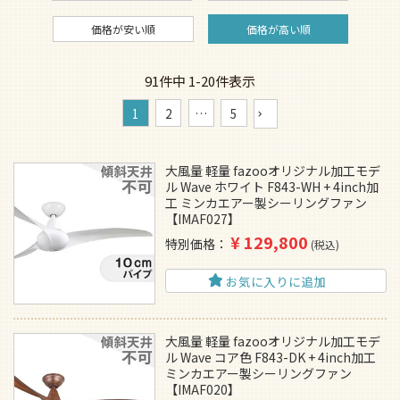
価格が安い順
価格が高い順
91
件中
1
-
20
件表示
1
2
…
5
大風量 軽量 fazooオリジナル加工モデ
ル Wave ホワイト F843-WH + 4inch加
工 ミンカエアー製シーリングファン
【IMAF027】
¥
129,800
特別価格
税込
お気に入りに追加
大風量 軽量 fazooオリジナル加工モデ
ル Wave コア色 F843-DK + 4inch加工
ミンカエアー製シーリングファン
【IMAF020】