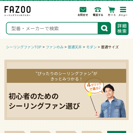
togg
navi
検索
シーリングファンTOP
ファンのみ
普通天井
モダン
普通サイズ
“ぴったりのシーリングファン”が
きっとみつかる！
初心者のための
シーリングファン選び