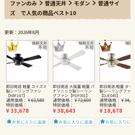
ファンのみ
普通天井
モダン
普通サイ
ズ
で人気の商品ベスト10
2026年8月
即日発送 軽量 コイズミ
即日発送 大風量 軽量 パ
即日発送 軽量 ダイ
製シーリングファン
ナソニック製シーリン
製シーリングファン
【KBF187】
グファン【PDF001】
【DJE045】
通常価格
¥
63,580
通常価格
¥
72,600
通常価格
¥
34,5
特別価格
特別価格
特別価格
¥
33,678
¥
38,643
¥
18,678
お気に入りに追加
お気に入りに追加
お気に入りに