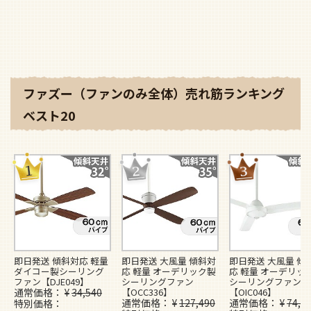
ファズー（ファンのみ全体）売れ筋ランキング
ベスト20
即日発送 傾斜対応 軽量
即日発送 大風量 傾斜対
即日発送 大風量 傾
ダイコー製シーリング
応 軽量 オーデリック製
応 軽量 オーデリッ
ファン【DJE049】
シーリングファン
シーリングファン
通常価格
¥
34,540
【OCC336】
【OIC046】
通常価格
¥
127,490
通常価格
¥
74,4
特別価格