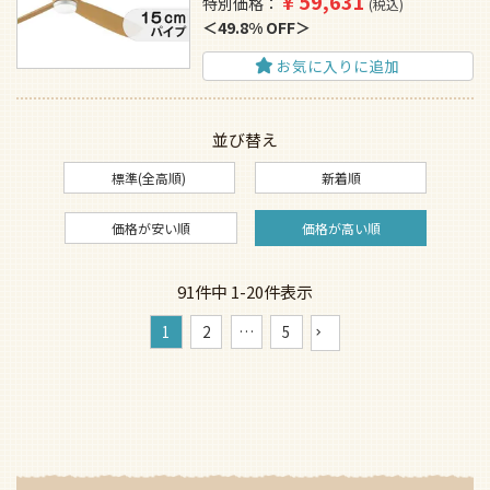
¥
59,631
特別価格
税込
49.8% OFF
お気に入りに追加
並び替え
標準(全高順)
新着順
価格が安い順
価格が高い順
91
件中
1
-
20
件表示
1
2
…
5