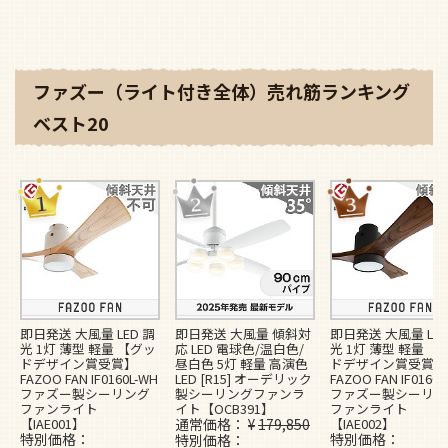
ファズー（ライト付き全体）売れ筋ランキング
ベスト20
即日発送 大風量 LED 調
即日発送 大風量 傾斜対
即日発送 大風量 LED
光 1灯 薄型 軽量 【グッ
応 LED 電球色/温白色/
光 1灯 薄型 軽量 【
ドデザイン賞受賞】
昼白色 5灯 軽量 高演色
ドデザイン賞受賞】
FAZOO FAN IF0160L-WH
LED [R15] オーデリック
FAZOO FAN IF0160L
ファズー製シーリング
製シーリングファンラ
ファズー製シーリン
ファンライト
イト【OCB391】
ファンライト
【IAE001】
通常価格
¥
179,850
【IAE002】
特別価格
特別価格
特別価格