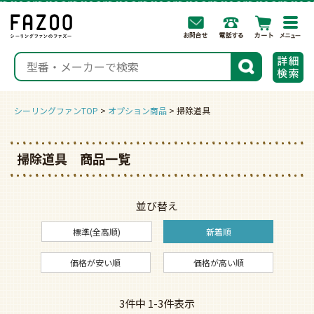
togg
navi
検索
シーリングファンTOP
オプション商品
掃除道具
掃除道具 商品一覧
並び替え
標準(全高順)
新着順
価格が安い順
価格が高い順
3
件中
1
-
3
件表示