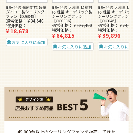
即日発送 傾斜対応 軽量
即日発送 大風量 傾斜対
即日発送 大風量 傾
ダイコー製シーリング
応 軽量 オーデリック製
応 軽量 オーデリッ
ファン【DJE049】
シーリングファン
シーリングファン
通常価格
¥
34,540
【OCC336】
【OIC046】
通常価格
¥
127,490
通常価格
¥
74,4
特別価格
¥
18,678
特別価格
特別価格
¥
64,815
¥
39,896
お気に入りに追加
お気に入りに追加
お気に入りに
49,000台以上の
シーリングファンを
販売してきた