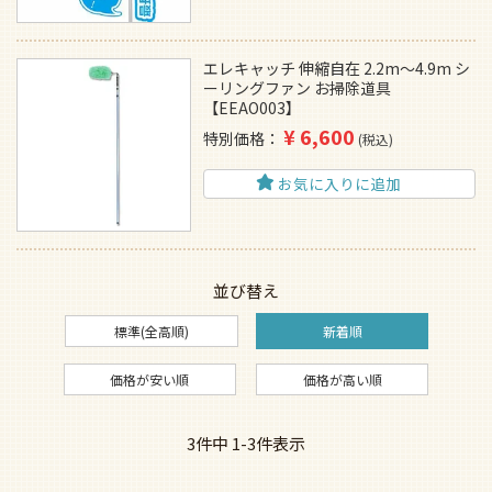
エレキャッチ 伸縮自在 2.2m～4.9m シ
ーリングファン お掃除道具
【EEAO003】
¥
6,600
特別価格
税込
お気に入りに追加
並び替え
標準(全高順)
新着順
価格が安い順
価格が高い順
3
件中
1
-
3
件表示