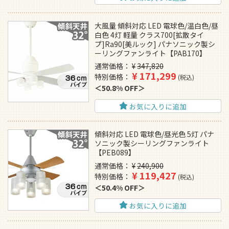
大風量 傾斜対応 LED 電球色/温白色/昼
白色 4灯 軽量 クラス700[拡散タイ
プ]Ra90[美ルック] パナソニック製シ
ーリングファンライト【PAB170】
通常価格
¥
347,820
¥
171,299
特別価格
税込
50.8% OFF
お気に入りに追加
傾斜対応 LED 電球色/昼光色 5灯 パナ
ソニック製シーリングファンライト
【PEB089】
通常価格
¥
240,900
¥
119,427
特別価格
税込
50.4% OFF
お気に入りに追加