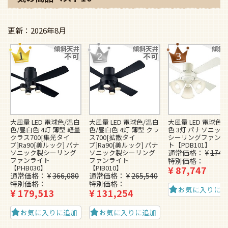
2026年8月
大風量 LED 電球色/温白
大風量 LED 電球色/温白
大風量 LED 電球色/
色/昼白色 4灯 薄型 軽量
色/昼白色 4灯 薄型 クラ
色 3灯 パナソニッ
クラス700[集光タイ
ス700[拡散タイ
シーリングファンラ
プ]Ra90[美ルック] パナ
プ]Ra90[美ルック] パナ
ト【PDB101】
ソニック製シーリング
ソニック製シーリング
通常価格
¥
174,
ファンライト
ファンライト
特別価格
【PHB030】
【PIB010】
¥
87,747
通常価格
¥
366,080
通常価格
¥
265,540
特別価格
特別価格
お気に入りに
¥
179,513
¥
131,254
お気に入りに追加
お気に入りに追加