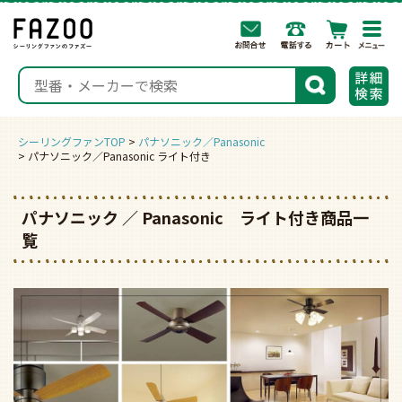
togg
navi
検索
シーリングファンTOP
パナソニック／Panasonic
パナソニック／Panasonic ライト付き
パナソニック ／ Panasonic ライト付き商品一
覧