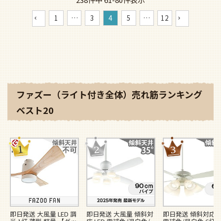
1
…
3
4
5
…
12
ファズー（ライト付き全体）売れ筋ランキング
ベスト20
即日発送 大風量 LED 調
即日発送 大風量 傾斜対
即日発送 傾斜対応 L