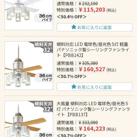
通常価格
¥
232,100
¥
115,203
特別価格
税込
50.4% OFF
お気に入りに追加
傾斜対応 LED 電球色/昼光色 5灯 軽量
パナソニック製シーリングファンライ
ト【PBB142】
通常価格
¥
325,380
¥
160,527
特別価格
税込
50.7% OFF
お気に入りに追加
大風量 傾斜対応 LED 電球色/昼光色 5
灯 パナソニック製シーリングファンラ
イト【PBB137】
通常価格
¥
333,080
¥
164,223
特別価格
税込
50.7% OFF