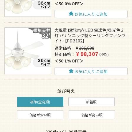
50.0% OFF
お気に入りに追加
大風量 傾斜対応 LED 電球色/昼光色 3
灯 パナソニック製シーリングファンラ
イト【PDB102】
通常価格
¥
196,900
¥
98,307
特別価格
税込
50.1% OFF
お気に入りに追加
並び替え
標準(全高順)
新着順
価格が安い順
価格が高い順
238
件中
61
-
80
件表示