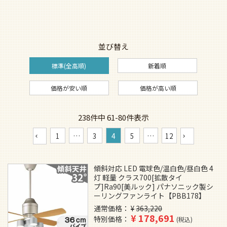
並び替え
標準(全高順)
新着順
価格が安い順
価格が高い順
238
件中
61
-
80
件表示
1
…
3
4
5
…
12
傾斜対応 LED 電球色/温白色/昼白色 4
灯 軽量 クラス700[拡散タイ
プ]Ra90[美ルック] パナソニック製シ
ーリングファンライト【PBB178】
通常価格
¥
363,220
¥
178,691
特別価格
税込