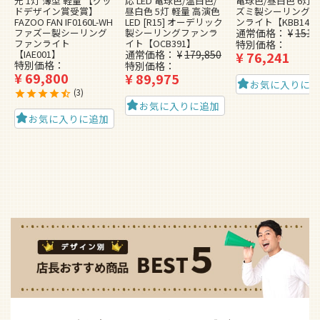
光 1灯 薄型 軽量 【グッ
応 LED 電球色/温白色/
電球色/昼白色 6灯 
ドデザイン賞受賞】
昼白色 5灯 軽量 高演色
ズミ製シーリングフ
FAZOO FAN IF0160L-WH
LED [R15] オーデリック
ンライト【KBB148
ファズー製シーリング
製シーリングファンラ
通常価格
¥
151,
ファンライト
イト【OCB391】
特別価格
【IAE001】
通常価格
¥
179,850
¥
76,241
特別価格
特別価格
¥
69,800
¥
89,975
お気に入りに
3
お気に入りに追加
お気に入りに追加