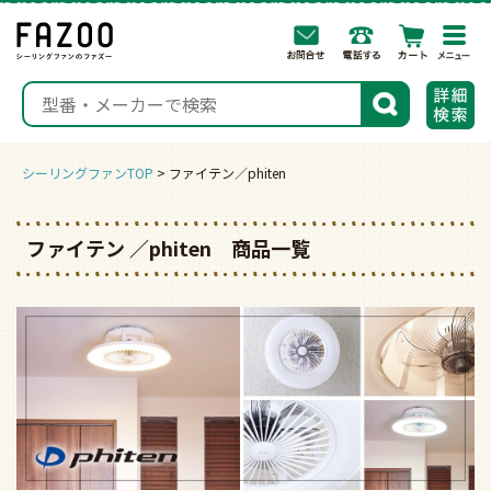
togg
navi
検索
シーリングファンTOP
ファイテン／phiten
ファイテン ／phiten 商品一覧