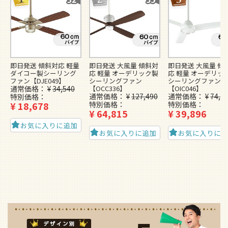
即日発送 傾斜対応 軽量
即日発送 大風量 傾斜対
即日発送 大風量 傾
ダイコー製シーリング
応 軽量 オーデリック製
応 軽量 オーデリッ
ファン【DJE049】
シーリングファン
シーリングファン
通常価格
¥
34,540
【OCC336】
【OIC046】
通常価格
¥
127,490
通常価格
¥
74,4
特別価格
¥
18,678
特別価格
特別価格
¥
64,815
¥
39,896
お気に入りに追加
お気に入りに追加
お気に入りに