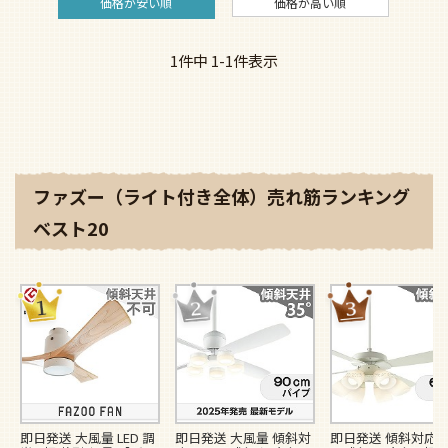
価格が安い順
価格が高い順
1
件中
1
-
1
件表示
ファズー（ライト付き全体）売れ筋ランキング
ベスト20
即日発送 大風量 LED 調
即日発送 大風量 傾斜対
即日発送 傾斜対応 L