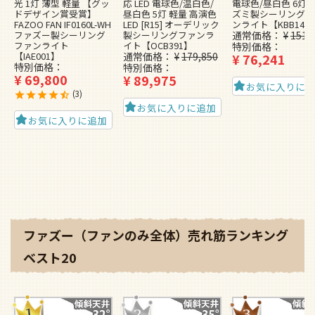
光 1灯 薄型 軽量 【グッ
応 LED 電球色/温白色/
電球色/昼白色 6灯 
ドデザイン賞受賞】
昼白色 5灯 軽量 高演色
ズミ製シーリングフ
FAZOO FAN IF0160L-WH
LED [R15] オーデリック
ンライト【KBB148
ファズー製シーリング
製シーリングファンラ
通常価格
¥
151,
ファンライト
イト【OCB391】
特別価格
【IAE001】
通常価格
¥
179,850
¥
76,241
特別価格
特別価格
¥
69,800
¥
89,975
お気に入りに
3
お気に入りに追加
お気に入りに追加
ファズー（ファンのみ全体）売れ筋ランキング
ベスト20