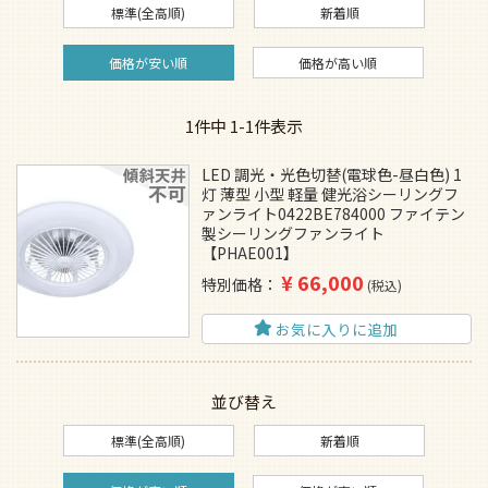
標準(全高順)
新着順
価格が安い順
価格が高い順
1
件中
1
-
1
件表示
LED 調光・光色切替(電球色-昼白色) 1
灯 薄型 小型 軽量 健光浴シーリングフ
ァンライト0422BE784000 ファイテン
製シーリングファンライト
【PHAE001】
¥
66,000
特別価格
税込
お気に入りに追加
並び替え
標準(全高順)
新着順