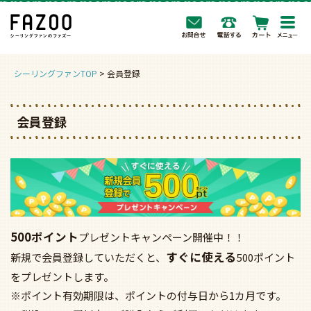
togg
navi
シーリングファンTOP
会員登録
会員登録
500ポイント
プレゼントキャンペーン開催中！！
すぐに使える
新規で会員登録していただくと、
500ポイント
をプレゼントします。
※ポイント有効期限は、ポイントの付与日から1カ月です。