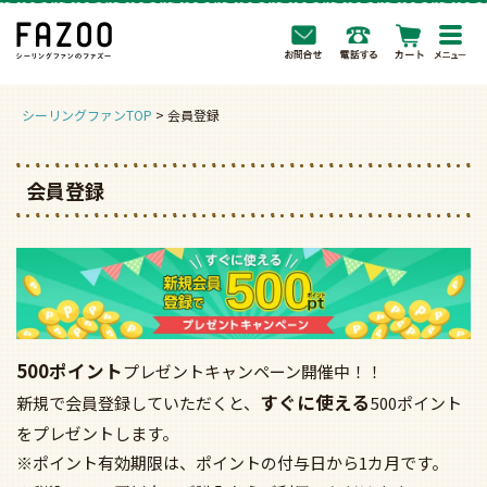
togg
navi
シーリングファンTOP
会員登録
会員登録
500ポイント
プレゼントキャンペーン開催中！！
すぐに使える
新規で会員登録していただくと、
500ポイント
をプレゼントします。
※ポイント有効期限は、ポイントの付与日から1カ月です。