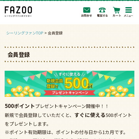
togg
navi
シーリングファンTOP
会員登録
会員登録
500ポイント
プレゼントキャンペーン開催中！！
すぐに使える
新規で会員登録していただくと、
500ポイント
をプレゼントします。
※ポイント有効期限は、ポイントの付与日から1カ月です。