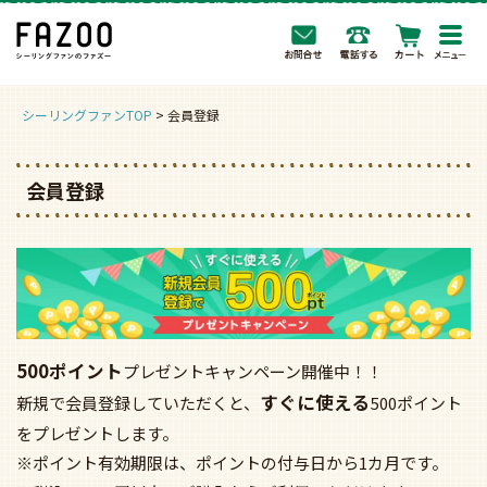
togg
navi
シーリングファンTOP
会員登録
会員登録
500ポイント
プレゼントキャンペーン開催中！！
すぐに使える
新規で会員登録していただくと、
500ポイント
をプレゼントします。
※ポイント有効期限は、ポイントの付与日から1カ月です。