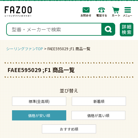
togg
navi
検索
シーリングファンTOP
FAEE595029 ;F1 商品一覧
FAEE595029 ;F1 商品一覧
並び替え
標準(全高順)
新着順
価格が安い順
価格が高い順
おすすめ順