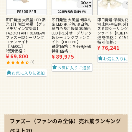
即日発送 大風量 LED 調
即日発送 大風量 傾斜対
即日発送 傾斜対応 L
光 1灯 薄型 軽量 【グッ
応 LED 電球色/温白色/
電球色/昼白色 6灯 
ドデザイン賞受賞】
昼白色 5灯 軽量 高演色
ズミ製シーリングフ
FAZOO FAN IF0160L-WH
LED [R15] オーデリック
ンライト【KBB148
ファズー製シーリング
製シーリングファンラ
通常価格
¥
151,
ファンライト
イト【OCB391】
特別価格
【IAE001】
通常価格
¥
179,850
¥
76,241
特別価格
特別価格
¥
69,800
¥
89,975
お気に入りに
3
お気に入りに追加
お気に入りに追加
ファズー（ファンのみ全体）売れ筋ランキング
ベスト20