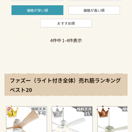
価格が安い順
価格が高い順
おすすめ順
4
件中
1
-
4
件表示
ファズー（ライト付き全体）売れ筋ランキング
ベスト20