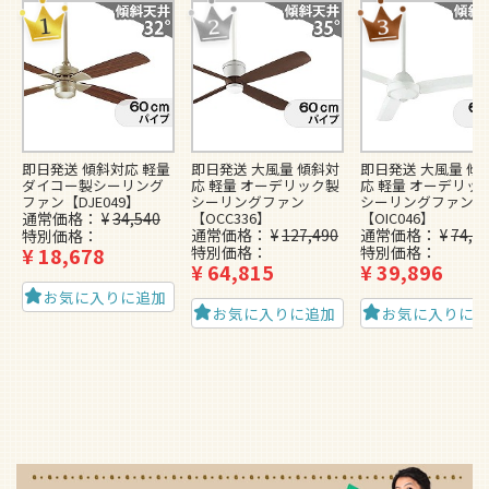
即日発送 傾斜対応 軽量
即日発送 大風量 傾斜対
即日発送 大風量 傾
ダイコー製シーリング
応 軽量 オーデリック製
応 軽量 オーデリッ
ファン【DJE049】
シーリングファン
シーリングファン
通常価格
¥
34,540
【OCC336】
【OIC046】
通常価格
¥
127,490
通常価格
¥
74,4
特別価格
¥
18,678
特別価格
特別価格
¥
64,815
¥
39,896
お気に入りに追加
お気に入りに追加
お気に入りに