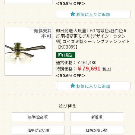
50.5% OFF
お気に入りに追加
即日発送 大風量 LED 電球色/昼白色 6
灯 羽根変更モデル(デザイン：ラタン
柄) コイズミ製シーリングファンライト
【KCB099】
即日発送
通常価格
¥
161,480
¥
79,691
特別価格
税込
50.6% OFF
お気に入りに追加
並び替え
標準(全高順)
新着順
価格が安い順
価格が高い順