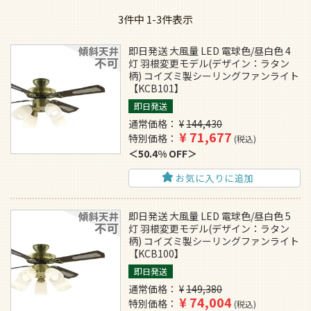
3
件中
1
-
3
件表示
即日発送 大風量 LED 電球色/昼白色 4
灯 羽根変更モデル(デザイン：ラタン
柄) コイズミ製シーリングファンライト
【KCB101】
即日発送
通常価格
¥
144,430
¥
71,677
特別価格
税込
50.4% OFF
お気に入りに追加
即日発送 大風量 LED 電球色/昼白色 5
灯 羽根変更モデル(デザイン：ラタン
柄) コイズミ製シーリングファンライト
【KCB100】
即日発送
通常価格
¥
149,380
¥
74,004
特別価格
税込