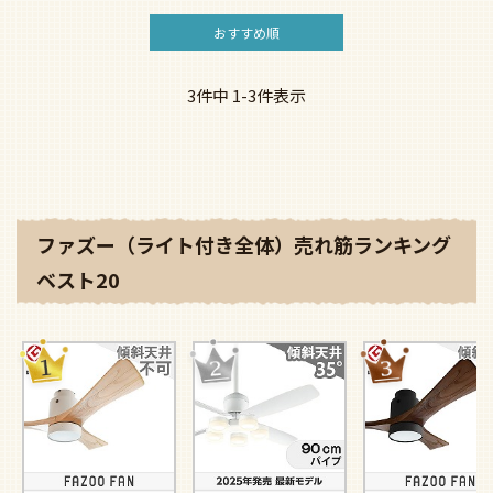
おすすめ順
3
件中
1
-
3
件表示
ファズー（ライト付き全体）売れ筋ランキング
ベスト20