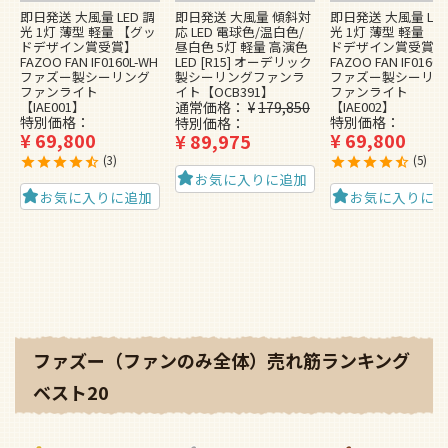
即日発送 大風量 LED 調
即日発送 大風量 傾斜対
即日発送 大風量 LED
光 1灯 薄型 軽量 【グッ
応 LED 電球色/温白色/
光 1灯 薄型 軽量 【
ドデザイン賞受賞】
昼白色 5灯 軽量 高演色
ドデザイン賞受賞】
FAZOO FAN IF0160L-WH
LED [R15] オーデリック
FAZOO FAN IF0160L
ファズー製シーリング
製シーリングファンラ
ファズー製シーリン
ファンライト
イト【OCB391】
ファンライト
【IAE001】
通常価格
¥
179,850
【IAE002】
特別価格
特別価格
特別価格
¥
69,800
¥
69,800
¥
89,975
3
5
お気に入りに追加
お気に入りに追加
お気に入りに
ファズー（ファンのみ全体）売れ筋ランキング
ベスト20