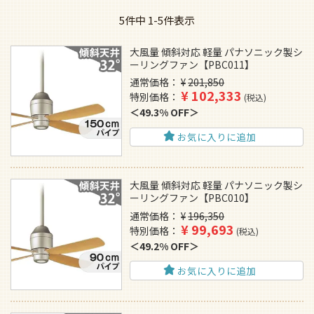
5
件中
1
-
5
件表示
大風量 傾斜対応 軽量 パナソニック製シ
ーリングファン【PBC011】
通常価格
¥
201,850
¥
102,333
特別価格
税込
49.3% OFF
お気に入りに追加
大風量 傾斜対応 軽量 パナソニック製シ
ーリングファン【PBC010】
通常価格
¥
196,350
¥
99,693
特別価格
税込
49.2% OFF
お気に入りに追加