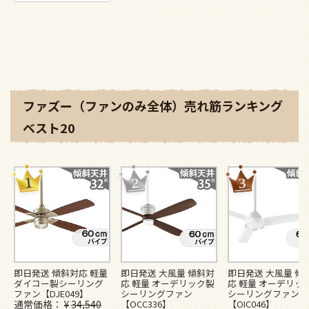
ファズー（ファンのみ全体）売れ筋ランキング
ベスト20
即日発送 傾斜対応 軽量
即日発送 大風量 傾斜対
即日発送 大風量 傾
ダイコー製シーリング
応 軽量 オーデリック製
応 軽量 オーデリッ
ファン【DJE049】
シーリングファン
シーリングファン
通常価格
¥
34,540
【OCC336】
【OIC046】