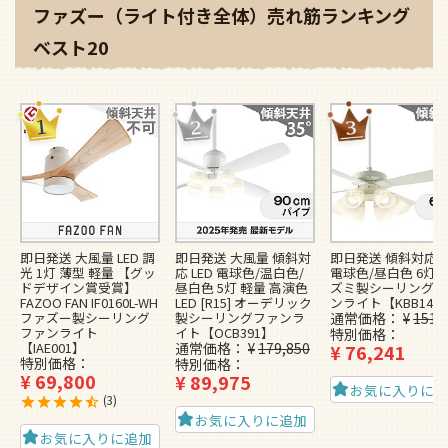
ファズー（ライト付き全体）売れ筋ランキング
ベスト20
即日発送 大風量 LED 調
即日発送 大風量 傾斜対
即日発送 傾斜対応 L
光 1灯 薄型 軽量 【グッ
応 LED 電球色/温白色/
電球色/昼白色 6灯 
ドデザイン賞受賞】
昼白色 5灯 軽量 高演色
ズミ製シーリングフ
FAZOO FAN IF0160L-WH
LED [R15] オーデリック
ンライト【KBB148
ファズー製シーリング
製シーリングファンラ
通常価格
¥
151,
ファンライト
イト【OCB391】
特別価格
【IAE001】
通常価格
¥
179,850
¥
76,241
特別価格
特別価格
¥
69,800
¥
89,975
お気に入りに
3
お気に入りに追加
お気に入りに追加