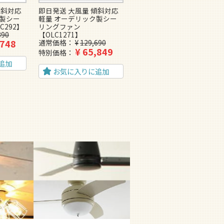
傾斜対応
即日発送 大風量 傾斜対応
即日発送 傾斜対応 軽量 オ
ク製シー
軽量 オーデリック製シー
ーデリック製シーリングフ
C292】
リングファン
ァン【OMC067】
390
【OLC1271】
通常価格
¥
95,370
,748
¥
50,269
通常価格
¥
129,690
特別価格
¥
65,849
特別価格
追加
お気に入りに追加
お気に入りに追加