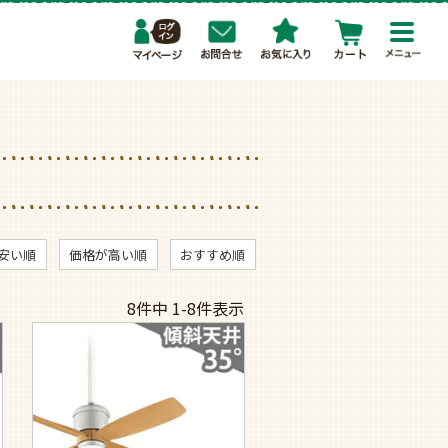
toggl
navig
安い順
価格が高い順
おすすめ順
8
件中
1
-
8
件表示