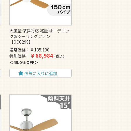
大風量 傾斜対応 軽量 オーデリッ
ク製シーリングファン
【OCC299】
通常価格
¥
135,190
¥
68,984
特別価格
税込
49.0% OFF
お気に入りに追加