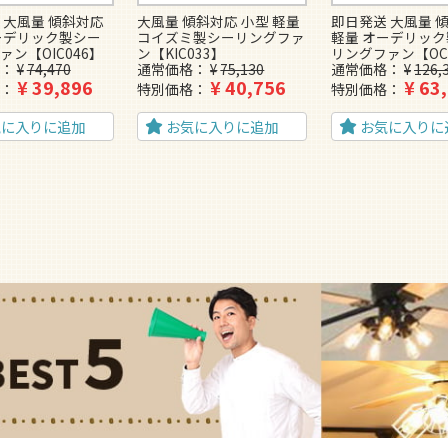
 大風量 傾斜対応
大風量 傾斜対応 小型 軽量
即日発送 大風量 
ーデリック製シー
コイズミ製シーリングファ
軽量 オーデリッ
ァン【OIC046】
ン【KIC033】
リングファン【OC
¥
74,470
通常価格
¥
75,130
通常価格
¥
126,
¥
39,896
¥
40,756
¥
63
特別価格
特別価格
気に入りに追加
お気に入りに追加
お気に入りに