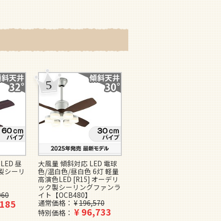
LED 昼
大風量 傾斜対応 LED 電球
即日発送 大風量 LED 調光
ー製シーリ
色/温白色/昼白色 6灯 軽量
1灯 薄型 軽量 【グッドデ
高演色LED [R15] オーデリ
ザイン賞受賞】FAZOO
ック製シーリングファンラ
FAN IF0160L-BK ファズー
060
イト【OCB480】
製シーリングファンライト
,185
通常価格
¥
196,570
【IAE002】
¥
96,733
¥
69,800
特別価格
特別価格