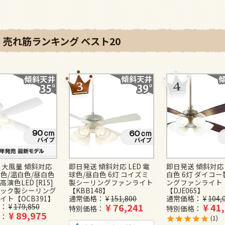
売れ筋ランキング ベスト20
 大風量 傾斜対応
即日発送 傾斜対応 LED 電
即日発送 傾斜対応 
球色/温白色/昼白色
球色/昼白色 6灯 コイズミ
白色 6灯 ダイコ
高演色LED [R15]
製シーリングファンライト
ングファンライト
ック製シーリング
【KBB148】
【DJE065】
イト【OCB391】
通常価格
¥
151,800
通常価格
¥
104,
¥
76,241
¥
41
¥
179,850
特別価格
特別価格
¥
89,975
1