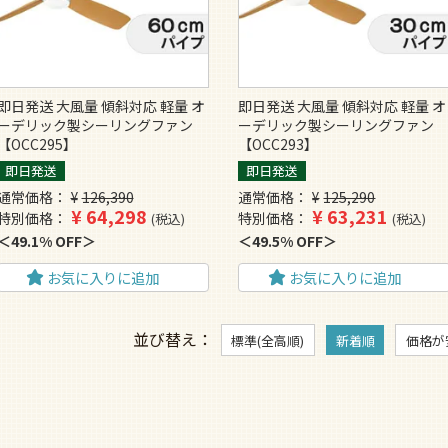
即日発送 大風量 傾斜対応 軽量 オ
即日発送 大風量 傾斜対応 軽量 オ
ーデリック製シーリングファン
ーデリック製シーリングファン
【OCC295】
【OCC293】
即日発送
即日発送
通常価格
¥
126,390
通常価格
¥
125,290
¥
64,298
¥
63,231
特別価格
特別価格
税込
税込
49.1% OFF
49.5% OFF
お気に入りに追加
お気に入りに追加
並び替え
標準(全高順)
新着順
価格が