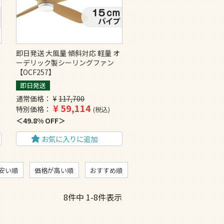
即日発送 大風量 傾斜対応 軽量 オ
ーデリック製シーリングファン
【OCF257】
即日発送
通常価格
¥
117,700
¥
59,114
特別価格
税込
49.8% OFF
お気に入りに追加
安い順
価格が高い順
おすすめ順
8
件中
1
-
8
件表示