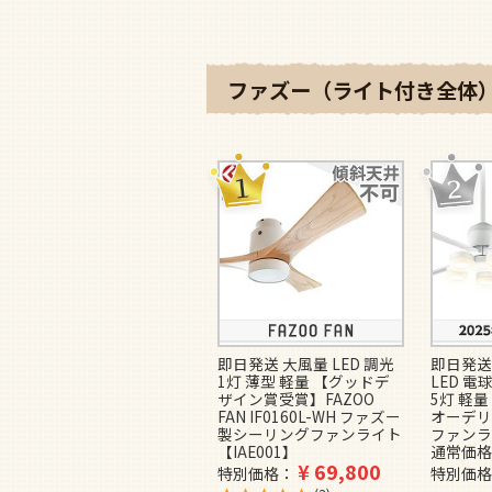
ファズー（ライト付き全体）
即日発送 大風量 LED 調光
即日発送
1灯 薄型 軽量 【グッドデ
LED 電
ザイン賞受賞】FAZOO
5灯 軽量 
FAN IF0160L-WH ファズー
オーデリ
製シーリングファンライト
ファンラ
【IAE001】
通常価格
¥
69,800
特別価格
特別価格