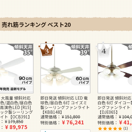
売れ筋ランキング ベスト20
 大風量 傾斜対応
即日発送 傾斜対応 LED 電
即日発送 傾斜対応 
球色/温白色/昼白色
球色/昼白色 6灯 コイズミ
白色 6灯 ダイコ
高演色LED [R15]
製シーリングファンライト
ングファンライト
ック製シーリング
【KBB148】
【DJE065】
イト【OCB391】
通常価格
¥
151,800
通常価格
¥
104,
¥
76,241
¥
41
¥
179,850
特別価格
特別価格
¥
89,975
1