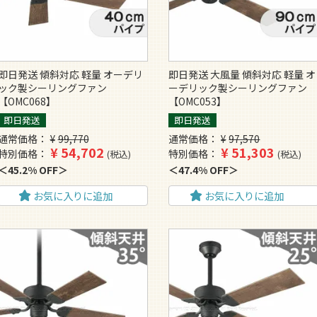
即日発送 傾斜対応 軽量 オーデリ
即日発送 大風量 傾斜対応 軽量 オ
ック製シーリングファン
ーデリック製シーリングファン
【OMC068】
【OMC053】
即日発送
即日発送
通常価格
¥
99,770
通常価格
¥
97,570
¥
54,702
¥
51,303
特別価格
特別価格
税込
税込
45.2% OFF
47.4% OFF
お気に入りに追加
お気に入りに追加