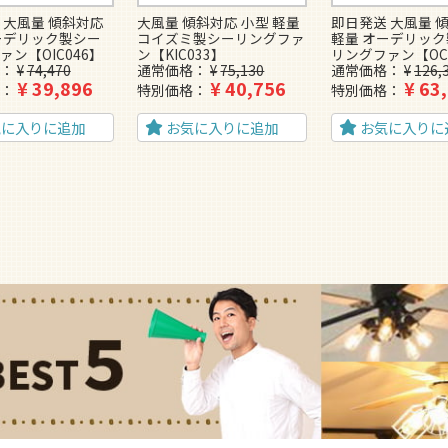
 大風量 傾斜対応
大風量 傾斜対応 小型 軽量
即日発送 大風量 
ーデリック製シー
コイズミ製シーリングファ
軽量 オーデリッ
ァン【OIC046】
ン【KIC033】
リングファン【OC
¥
74,470
通常価格
¥
75,130
通常価格
¥
126,
¥
39,896
¥
40,756
¥
63
特別価格
特別価格
気に入りに追加
お気に入りに追加
お気に入りに