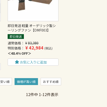
即日発送 軽量 オーデリック製シ
ーリングファン【OMF003】
即日発送
通常価格
¥
83,380
¥
42,984
特別価格
税込
48.4% OFF
お気に入りに追加
が安い順
価格が高い順
おすすめ順
12
件中
1
-
12
件表示