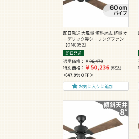
即日発送 大風量 傾斜対応 軽量 オ
ーデリック製シーリングファン
【OMC052】
即日発送
通常価格
¥
96,470
¥
50,236
特別価格
税込
47.9% OFF
お気に入りに追加