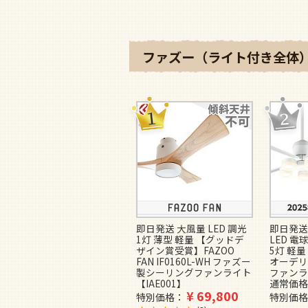
ファズー（ライト付き全体）
即日発送 大風量 LED 調光
即日発送
1灯 薄型 軽量 【グッドデ
LED 電
ザイン賞受賞】FAZOO
5灯 軽量 
FAN IF0160L-WH ファズー
オーデリ
製シーリングファンライト
ファンラ
【IAE001】
通常価格
¥
69,800
特別価格
特別価格