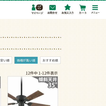
toggl
navig
が安い順
価格が高い順
おすすめ順
12
件中
1
-
12
件表示