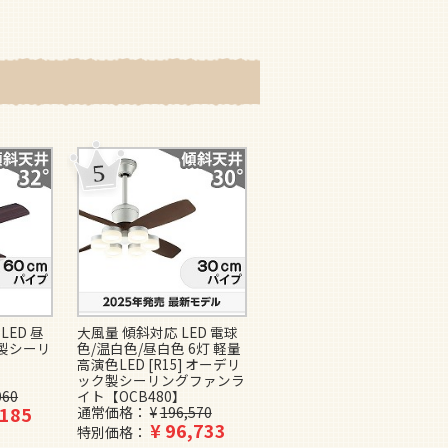
LED 昼
大風量 傾斜対応 LED 電球
即日発送 大風量 LED 調光
ー製シーリ
色/温白色/昼白色 6灯 軽量
1灯 薄型 軽量 【グッドデ
高演色LED [R15] オーデリ
ザイン賞受賞】FAZOO
ック製シーリングファンラ
FAN IF0160L-BK ファズー
060
イト【OCB480】
製シーリングファンライト
,185
通常価格
¥
196,570
【IAE002】
¥
96,733
¥
69,800
特別価格
特別価格