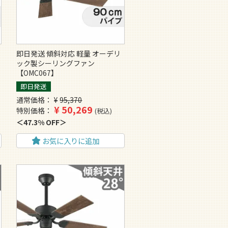
即日発送 傾斜対応 軽量 オーデリ
ック製シーリングファン
【OMC067】
即日発送
通常価格
¥
95,370
¥
50,269
特別価格
税込
47.3% OFF
お気に入りに追加