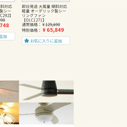
傾斜対応
即日発送 大風量 傾斜対応
即日発送 傾斜対応 軽量 オ
ク製シー
軽量 オーデリック製シー
ーデリック製シーリングフ
C292】
リングファン
ァン【OMC067】
390
【OLC1271】
通常価格
¥
95,370
,748
¥
50,269
通常価格
¥
129,690
特別価格
¥
65,849
特別価格
追加
お気に入りに追加
お気に入りに追加