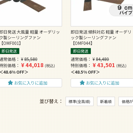
即日発送 大風量 軽量 オーデリッ
即日発送 傾斜対応 軽量 オーデリ
ク製シーリングファン
ック製シーリングファン
【OMF001】
【OMF044】
即日発送
即日発送
通常価格
¥
85,580
通常価格
¥
84,480
¥
44,018
¥
43,501
特別価格
特別価格
税込
税込
48.6% OFF
48.5% OFF
お気に入りに追加
お気に入りに追加
並び替え
標準(全高順)
新着順
価格