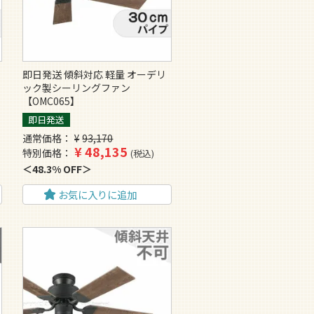
即日発送 傾斜対応 軽量 オーデリ
ック製シーリングファン
【OMC065】
即日発送
通常価格
¥
93,170
¥
48,135
特別価格
税込
48.3% OFF
お気に入りに追加