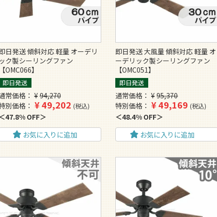
即日発送 傾斜対応 軽量 オーデリ
即日発送 大風量 傾斜対応 軽量 オ
ック製シーリングファン
ーデリック製シーリングファン
【OMC066】
【OMC051】
即日発送
即日発送
通常価格
¥
94,270
通常価格
¥
95,370
¥
49,202
¥
49,169
特別価格
特別価格
税込
税込
47.8% OFF
48.4% OFF
お気に入りに追加
お気に入りに追加