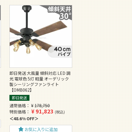
即日発送 大風量 傾斜対応 LED 調
光 電球色 5灯 軽量 オーデリック
製シーリングファンライト
【OMB062】
即日発送
通常価格
¥
178,750
¥
91,823
特別価格
税込
48.6% OFF
お気に入りに追加