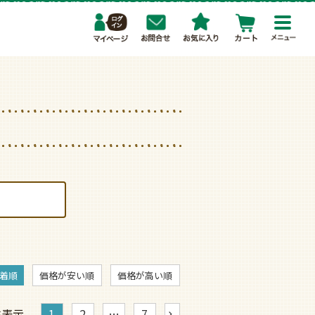
toggl
navig
着順
価格が安い順
価格が高い順
件表示
1
2
…
7