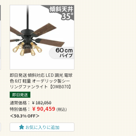
即日発送 傾斜対応 LED 調光 電球
グ
色 6灯 軽量 オーデリック製シー
リングファンライト【OMB070】
即日発送
通常価格
¥
182,050
¥
90,459
特別価格
税込
50.3% OFF
お気に入りに追加