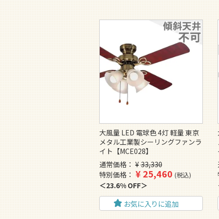
大風量 LED 電球色 4灯 軽量 東京
メタル工業製シーリングファンラ
イト【MCE028】
通常価格
¥
33,330
¥
25,460
特別価格
税込
23.6% OFF
お気に入りに追加