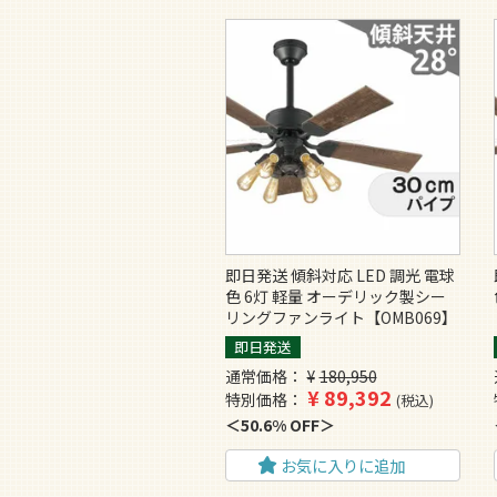
即日発送 傾斜対応 LED 調光 電球
色 6灯 軽量 オーデリック製シー
リングファンライト【OMB069】
即日発送
通常価格
¥
180,950
¥
89,392
特別価格
税込
50.6% OFF
お気に入りに追加