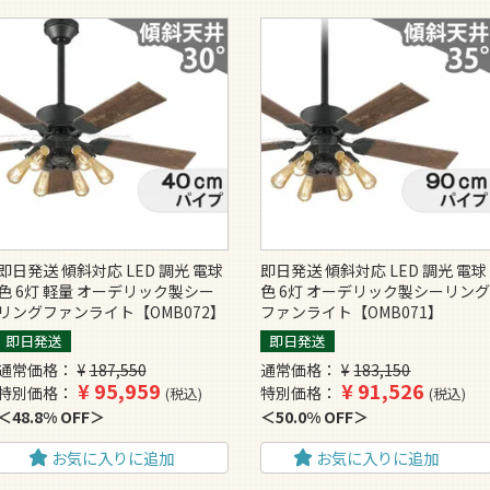
即日発送 傾斜対応 LED 調光 電球
即日発送 傾斜対応 LED 調光 電球
色 6灯 軽量 オーデリック製シー
色 6灯 オーデリック製シーリン
リングファンライト【OMB072】
ファンライト【OMB071】
即日発送
即日発送
通常価格
¥
187,550
通常価格
¥
183,150
¥
95,959
¥
91,526
特別価格
特別価格
税込
税込
48.8% OFF
50.0% OFF
お気に入りに追加
お気に入りに追加