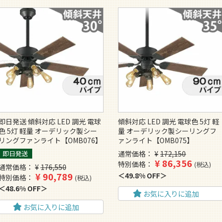
即日発送 傾斜対応 LED 調光 電球
傾斜対応 LED 調光 電球色 5灯 軽
色 5灯 軽量 オーデリック製シー
量 オーデリック製シーリングフ
リングファンライト【OMB076】
ァンライト【OMB075】
即日発送
通常価格
¥
172,150
¥
86,356
特別価格
税込
通常価格
¥
176,550
¥
90,789
49.8% OFF
特別価格
税込
48.6% OFF
お気に入りに追加
お気に入りに追加