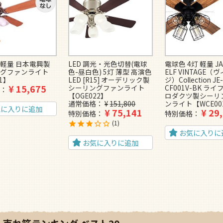
 軽量 日本電興製
LED 調光・光色切替(電球
電球色 4灯 軽量 JA
グファンライト
色-昼白色) 5灯 薄型 高演色
ELF VINTAGE
01】
LED [R15] オーデリック製
ジ）Collection JE
¥
15,675
シーリングファンライト
CF001V-BK ラ
【OGE022】
ロダクツ製シーリ
通常価格
¥
151,800
ンライト【WCE00
気に入りに追加
¥
75,141
¥
29
特別価格
特別価格
1
お気に入りに
お気に入りに追加