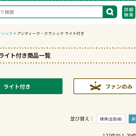
検索
ラシック
アンティーク・クラシック ライト付き
ライト付き商品一覧
ライト付き
ファンのみ
並び替え
標準(全高順)
新
127
件中
1
-
20