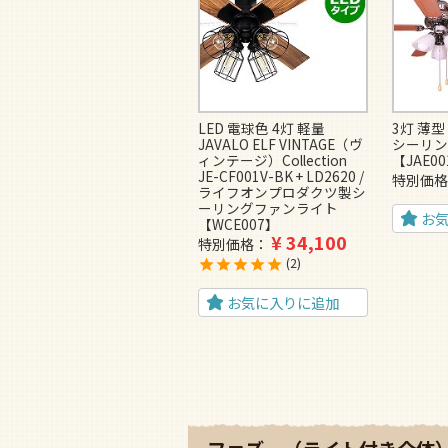
LED 電球色 4灯 軽量
3灯 薄型
JAVALO ELF VINTAGE（ヴ
シーリン
ィンテージ）Collection
【JAE0
JE-CF001V-BK + LD2620 /
特別価格
ライフオンプロダクツ製シ
ーリングファンライト
お
【WCE007】
¥
34,100
特別価格
2
お気に入りに追加