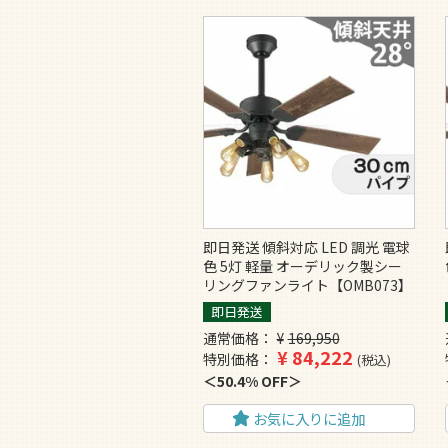
即日発送 傾斜対応 LED 調光 電球
色 5灯 軽量 オーデリック製シー
リングファンライト【OMB073】
即日発送
通常価格
¥
169,950
¥
84,222
特別価格
税込
50.4% OFF
お気に入りに追加