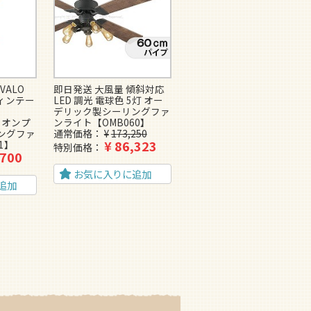
VALO
即日発送 大風量 傾斜対応
大風量 LED 電球色/昼白色
（ヴィンテー
LED 調光 電球色 5灯 オー
4灯 軽量 東京メタル工業製
-
デリック製シーリングファ
シーリングファンライト
イフオンプ
ンライト【OMB060】
【MCE024】
¥
26,125
ングファ
通常価格
¥
173,250
特別価格
¥
86,323
1】
特別価格
,700
お気に入りに追加
お気に入りに追加
追加