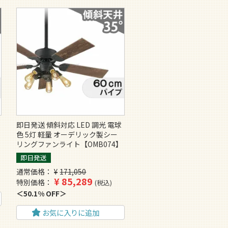
即日発送 傾斜対応 LED 調光 電球
色 5灯 軽量 オーデリック製シー
リングファンライト【OMB074】
即日発送
通常価格
¥
171,050
¥
85,289
特別価格
税込
50.1% OFF
お気に入りに追加