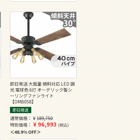
即日発送 大風量 傾斜対応 LED 調
光 電球色 6灯 オーデリック製シ
ーリングファンライト
【OMB058】
即日発送
通常価格
¥
189,750
¥
96,993
特別価格
税込
48.9% OFF