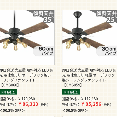
即日発送 大風量 傾斜対応 LED 調
即日発送 大風量 傾斜対応 LED 調
光 電球色 5灯 オーデリック製シ
光 電球色 5灯 軽量 オーデリック
ーリングファンライト
製シーリングファンライト
【OMB060】
【OMB059】
即日発送
即日発送
通常価格
¥
173,250
通常価格
¥
172,150
¥
86,323
¥
85,256
特別価格
特別価格
税込
税込
50.2% OFF
50.5% OFF