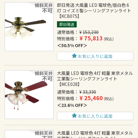
即日発送 大風量 LED 電球色/昼白色 6
灯 コイズミ製シーリングファンライト
【KCB075】
即日発送
通常価格
¥
153,230
¥
75,813
特別価格
税込
50.5% OFF
お気に入りに追加
大風量 LED 電球色 4灯 軽量 東京メタル
工業製シーリングファンライト
【MCE028】
通常価格
¥
33,330
¥
25,460
特別価格
税込
23.6% OFF
お気に入りに追加
大風量 LED 電球色 4灯 軽量 東京メタル