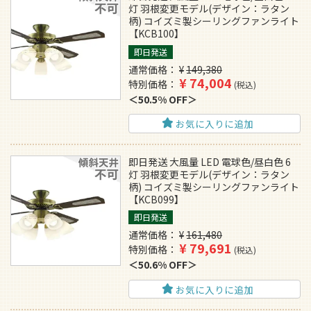
灯 羽根変更モデル(デザイン：ラタン
柄) コイズミ製シーリングファンライト
【KCB100】
即日発送
通常価格
¥
149,380
¥
74,004
特別価格
税込
50.5% OFF
お気に入りに追加
即日発送 大風量 LED 電球色/昼白色 6
灯 羽根変更モデル(デザイン：ラタン
柄) コイズミ製シーリングファンライト
【KCB099】
即日発送
通常価格
¥
161,480
¥
79,691
特別価格
税込
50.6% OFF
お気に入りに追加