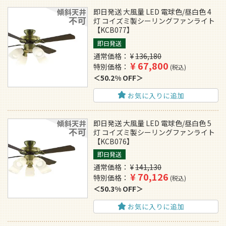
即日発送 大風量 LED 電球色/昼白色 4
灯 コイズミ製シーリングファンライト
【KCB077】
即日発送
通常価格
¥
136,180
¥
67,800
特別価格
税込
50.2% OFF
お気に入りに追加
即日発送 大風量 LED 電球色/昼白色 5
灯 コイズミ製シーリングファンライト
【KCB076】
即日発送
通常価格
¥
141,130
¥
70,126
特別価格
税込
50.3% OFF
お気に入りに追加