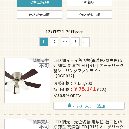
標準(全高順)
新着順
価格が安い順
価格が高い順
127
件中
1
-
20
件表示
1
2
…
7
LED 調光・光色切替(電球色-昼白色) 5
灯 薄型 高演色LED [R15] オーデリック
製シーリングファンライト
【OGE022】
通常価格
¥
151,800
¥
75,141
特別価格
税込
50.5% OFF
お気に入りに追加
LED 調光・光色切替(電球色-昼白色) 5
灯 薄型 高演色LED [R15] オーデリック