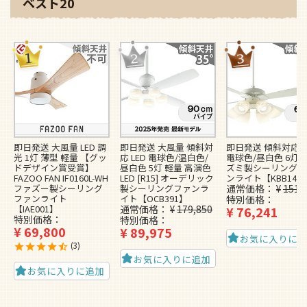
ベスト20
即日発送 大風量 LED 調
即日発送 大風量 傾斜対
即日発送 傾斜対応 L
光 1灯 薄型 軽量 【グッ
応 LED 電球色/温白色/
電球色/昼白色 6灯 
ドデザイン賞受賞】
昼白色 5灯 軽量 高演色
ズミ製シーリングフ
FAZOO FAN IF0160L-WH
LED [R15] オーデリック
ンライト【KBB148
ファズー製シーリング
製シーリングファンラ
通常価格
¥
151,
ファンライト
イト【OCB391】
特別価格
【IAE001】
通常価格
¥
179,850
¥
76,241
特別価格
特別価格
¥
69,800
¥
89,975
お気に入りに
3
お気に入りに追加
お気に入りに追加