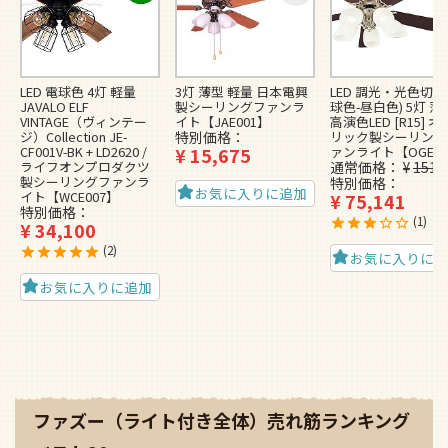
LED 電球色 4灯 軽量
3灯 薄型 軽量 日本電興
LED 調光・光色切替
JAVALO ELF
製シーリングファンラ
球色-昼白色) 5灯 薄
VINTAGE（ヴィンテー
イト【JAE001】
高演色LED [R15] 
ジ）Collection JE-
特別価格
リック製シーリング
CF001V-BK + LD2620 /
¥
15,675
ァンライト【OGE02
ライフオンプロダクツ
通常価格
¥
151,
製シーリングファンラ
特別価格
お気に入りに追加
イト【WCE007】
¥
75,141
特別価格
1
¥
34,100
2
お気に入りに
お気に入りに追加
ファズー（ライト付き全体）売れ筋ランキング