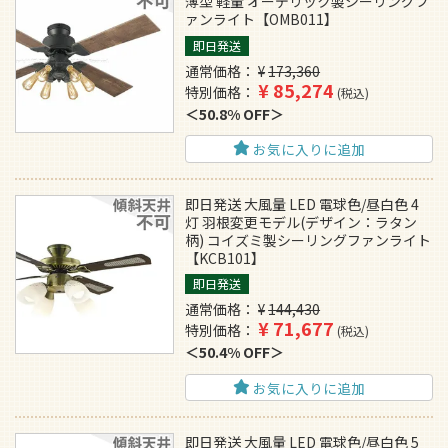
薄型 軽量 オーデリック製シーリングフ
ァンライト【OMB011】
即日発送
通常価格
¥
173,360
¥
85,274
特別価格
税込
50.8% OFF
お気に入りに追加
即日発送 大風量 LED 電球色/昼白色 4
灯 羽根変更モデル(デザイン：ラタン
柄) コイズミ製シーリングファンライト
【KCB101】
即日発送
通常価格
¥
144,430
¥
71,677
特別価格
税込
50.4% OFF
お気に入りに追加
即日発送 大風量 LED 電球色/昼白色 5