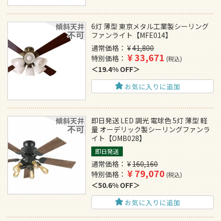
6灯 薄型 東京メタル工業製シーリング
ファンライト【MFE014】
通常価格
¥
41,800
¥
33,671
特別価格
税込
19.4% OFF
お気に入りに追加
即日発送 LED 調光 電球色 5灯 薄型 軽
量 オーデリック製シーリングファンラ
イト【OMB028】
即日発送
通常価格
¥
160,160
¥
79,070
特別価格
税込
50.6% OFF
お気に入りに追加