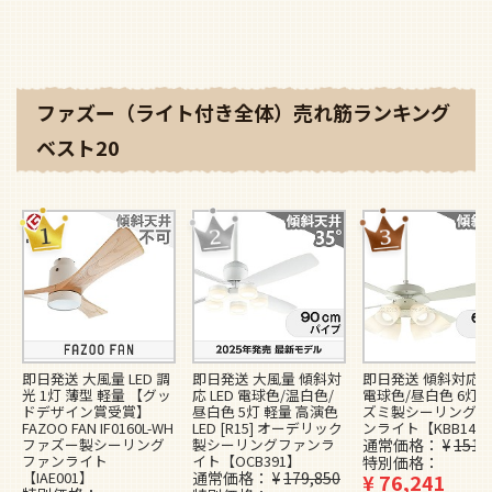
ファズー（ライト付き全体）売れ筋ランキング
ベスト20
即日発送 大風量 LED 調
即日発送 大風量 傾斜対
即日発送 傾斜対応 L
光 1灯 薄型 軽量 【グッ
応 LED 電球色/温白色/
電球色/昼白色 6灯 
ドデザイン賞受賞】
昼白色 5灯 軽量 高演色
ズミ製シーリングフ
FAZOO FAN IF0160L-WH
LED [R15] オーデリック
ンライト【KBB148
ファズー製シーリング
製シーリングファンラ
通常価格
¥
151,
ファンライト
イト【OCB391】
特別価格
【IAE001】
通常価格
¥
179,850
¥
76,241