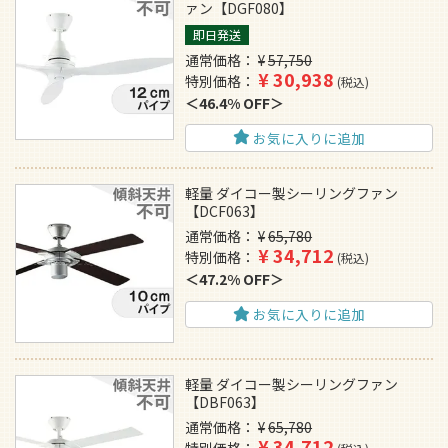
ァン【DGF080】
即日発送
通常価格
¥
57,750
¥
30,938
特別価格
税込
46.4% OFF
お気に入りに追加
軽量 ダイコー製シーリングファン
【DCF063】
通常価格
¥
65,780
¥
34,712
特別価格
税込
47.2% OFF
お気に入りに追加
軽量 ダイコー製シーリングファン
【DBF063】
通常価格
¥
65,780
¥
34,712