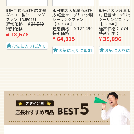
即日発送 傾斜対応 軽量
即日発送 大風量 傾斜対
即日発送 大風量 傾
ダイコー製シーリング
応 軽量 オーデリック製
応 軽量 オーデリッ
ファン【DJE049】
シーリングファン
シーリングファン
通常価格
¥
34,540
【OCC336】
【OIC046】
通常価格
¥
127,490
通常価格
¥
74,4
特別価格
¥
18,678
特別価格
特別価格
¥
64,815
¥
39,896
お気に入りに追加
お気に入りに追加
お気に入りに