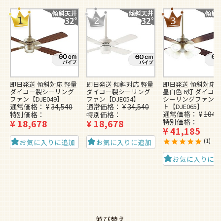
即日発送 傾斜対応 軽量
即日発送 傾斜対応 軽量
即日発送 傾斜対応 L
ダイコー製シーリング
ダイコー製シーリング
昼白色 6灯 ダイコ
ファン【DJE049】
ファン【DJE054】
シーリングファンラ
通常価格
¥
34,540
通常価格
¥
34,540
ト【DJE065】
通常価格
¥
104,
特別価格
特別価格
¥
18,678
¥
18,678
特別価格
¥
41,185
1
お気に入りに追加
お気に入りに追加
お気に入りに
並び替え