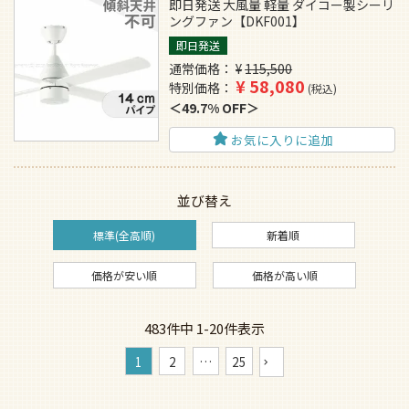
即日発送 大風量 軽量 ダイコー製シーリ
ングファン【DKF001】
即日発送
通常価格
¥
115,500
¥
58,080
特別価格
税込
49.7% OFF
お気に入りに追加
並び替え
標準(全高順)
新着順
価格が安い順
価格が高い順
483
件中
1
-
20
件表示
1
2
…
25