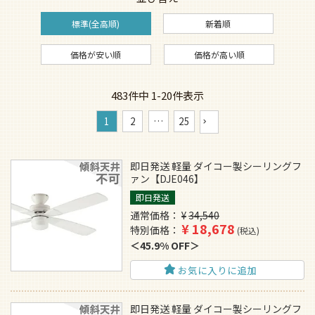
標準(全高順)
新着順
価格が安い順
価格が高い順
483
件中
1
-
20
件表示
1
2
…
25
即日発送 軽量 ダイコー製シーリングフ
ァン【DJE046】
即日発送
通常価格
¥
34,540
¥
18,678
特別価格
税込
45.9% OFF
お気に入りに追加
即日発送 軽量 ダイコー製シーリングフ