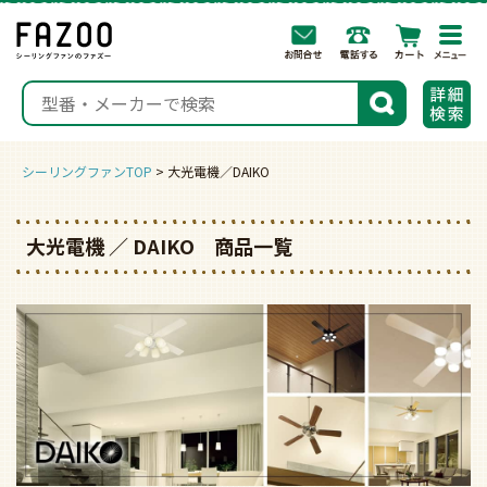
togg
navi
検索
シーリングファンTOP
大光電機／DAIKO
大光電機 ／ DAIKO 商品一覧