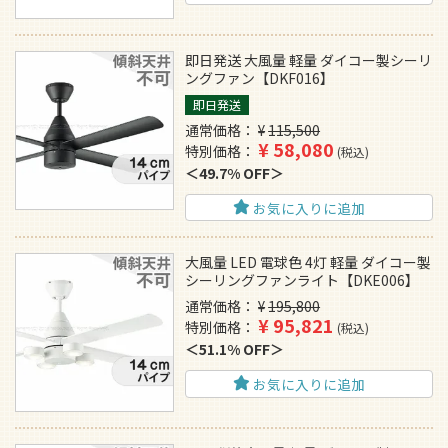
即日発送 大風量 軽量 ダイコー製シーリ
ングファン【DKF016】
即日発送
通常価格
¥
115,500
¥
58,080
特別価格
税込
49.7% OFF
お気に入りに追加
大風量 LED 電球色 4灯 軽量 ダイコー製
シーリングファンライト【DKE006】
通常価格
¥
195,800
¥
95,821
特別価格
税込
51.1% OFF
お気に入りに追加