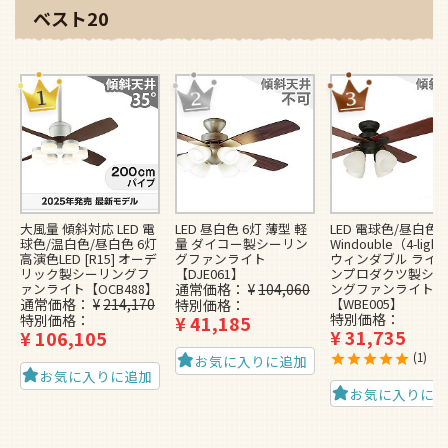
大風量 傾斜対応 LED 電
LED 昼白色 6灯 薄型 軽
LED 電球色/昼白色 
球色/温白色/昼白色 6灯
量 ダイコー製シーリン
Windouble（4-ligh
高演色LED [R15] オーデ
グファンライト
ウィンダブル ライ
リック製シーリングフ
【DJE061】
ンプロダクツ製シー
ァンライト【OCB488】
通常価格
¥
104,060
ングファンライト
通常価格
¥
214,170
【WBE005】
特別価格
特別価格
特別価格
¥
41,185
¥
31,735
¥
106,105
1
お気に入りに追加
お気に入りに追加
お気に入りに