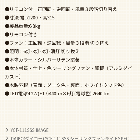
●製品重量:6.8kg
●リモコン付き
●ファン：正回転・逆回転・風量３段階 切り替え
●照明：6灯-3灯-3灯-消灯 切り換え
●本体カラー・シルバーサテン塗装
●本体材質・仕上・色:シーリングファン・鋼板（アルミダイ
カスト）
●木製羽根（表面：ダーク色・裏面：ホワイトウッド色）
●LED電球4.2W(E17)440lm×6灯(電球色) 2640 lm
YCF-111SSS IMAGE
DAIKO(ダイコー) YCF-111SSS シーリングファンライトSPEC