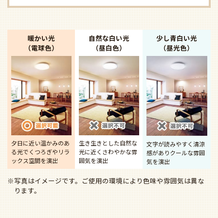
暖かい光
自然な白い光
少し青白い光
（電球色）
（昼白色）
（昼光色）
夕日に近い温かみのあ
生き生きとした自然な
文字が読みやすく清涼
る光で
くつろぎやリラ
光に近く
さわやかな雰
感があり
クールな雰囲
ックス空間を演出
囲気を演出
気を演出
※写真はイメージです。ご使用の環境により色味や雰囲気は異な
ります。