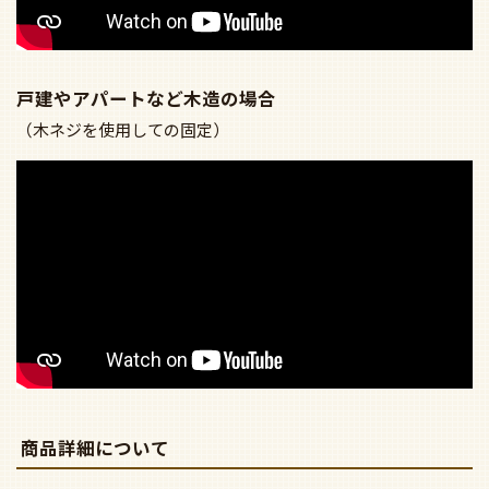
戸建やアパートなど木造の場合
（木ネジを使用しての固定）
商品詳細について
●リモコン付：正回転・逆回転・風量３段階切り替え
●寸法:幅φ1200・高315