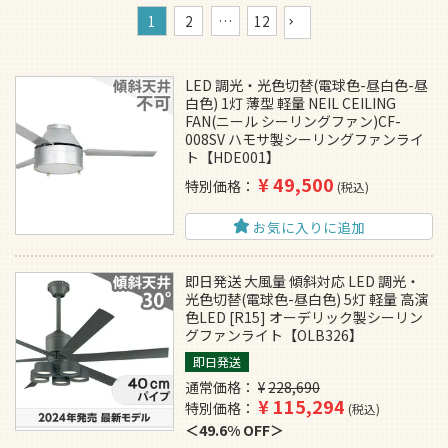
1
2
…
12
LED 調光・光色切替(電球色-昼白色-昼
白色) 1灯 薄型 軽量 NEIL CEILING
FAN(ニール シーリングファン)CF-
008SV ハモサ製シーリングファンライ
ト【HDE001】
¥
49,500
特別価格
税込
お気に入りに追加
即日発送 大風量 傾斜対応 LED 調光・
光色切替(電球色-昼白色) 5灯 軽量 高演
色LED [R15] オーデリック製シーリン
グファンライト【OLB326】
即日発送
通常価格
¥
228,690
¥
115,294
特別価格
税込
49.6% OFF