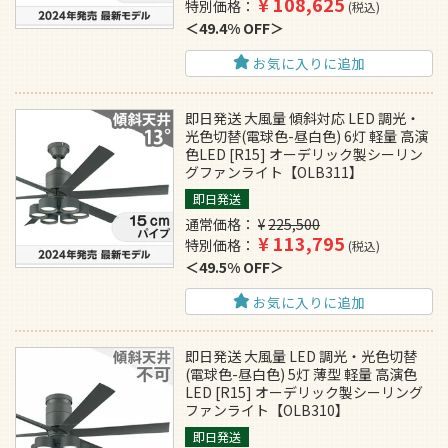
¥
108,625
特別価格
税込
49.4% OFF
お気に入りに追加
即日発送 大風量 傾斜対応 LED 調光・
光色切替(電球色-昼白色) 6灯 軽量 高演
色LED [R15] オーデリック製シーリン
グファンライト【OLB311】
即日発送
通常価格
¥
225,500
¥
113,795
特別価格
税込
49.5% OFF
お気に入りに追加
即日発送 大風量 LED 調光・光色切替
(電球色-昼白色) 5灯 薄型 軽量 高演色
LED [R15] オーデリック製シーリング
ファンライト【OLB310】
即日発送