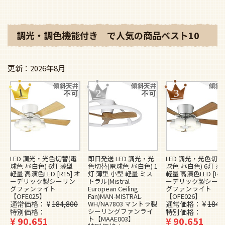
調光・調色機能付き で人気の商品ベスト10
2026年8月
LED 調光・光色切替(電
即日発送 LED 調光・光
LED 調光・光色切替
球色-昼白色) 6灯 薄型
色切替(電球色-昼白色) 1
球色-昼白色) 6灯 薄
軽量 高演色LED [R15] オ
灯 薄型 小型 軽量 ミス
軽量 高演色LED [R15
ーデリック製シーリン
トラル(Mistral
ーデリック製シーリ
グファンライト
European Ceiling
グファンライト
【OFE025】
Fan)MAN-MISTRAL-
【OFE026】
通常価格
¥
184,800
WH/NA7803 マントラ製
通常価格
¥
184,
シーリングファンライ
特別価格
特別価格
ト【MAAE003】
¥
90,651
¥
90,651