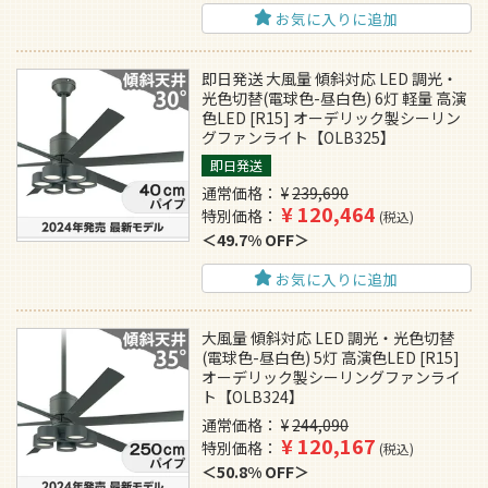
お気に入りに追加
即日発送 大風量 傾斜対応 LED 調光・
光色切替(電球色-昼白色) 6灯 軽量 高演
色LED [R15] オーデリック製シーリン
グファンライト【OLB325】
即日発送
通常価格
¥
239,690
¥
120,464
特別価格
税込
49.7% OFF
お気に入りに追加
大風量 傾斜対応 LED 調光・光色切替
(電球色-昼白色) 5灯 高演色LED [R15]
オーデリック製シーリングファンライ
ト【OLB324】
通常価格
¥
244,090
¥
120,167
特別価格
税込
50.8% OFF