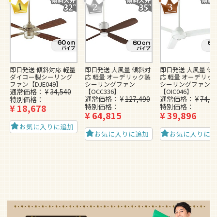
即日発送 傾斜対応 軽量
即日発送 大風量 傾斜対
即日発送 大風量 傾
ダイコー製シーリング
応 軽量 オーデリック製
応 軽量 オーデリッ
ファン【DJE049】
シーリングファン
シーリングファン
通常価格
¥
34,540
【OCC336】
【OIC046】
通常価格
¥
127,490
通常価格
¥
74,4
特別価格
¥
18,678
特別価格
特別価格
¥
64,815
¥
39,896
お気に入りに追加
お気に入りに追加
お気に入りに