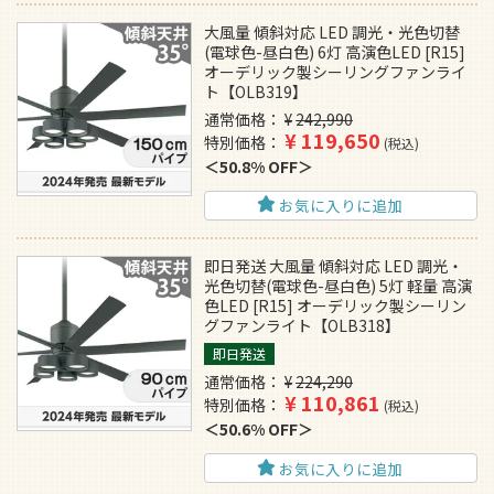
大風量 傾斜対応 LED 調光・光色切替
(電球色-昼白色) 6灯 高演色LED [R15]
オーデリック製シーリングファンライ
ト【OLB319】
通常価格
¥
242,990
¥
119,650
特別価格
税込
50.8% OFF
お気に入りに追加
即日発送 大風量 傾斜対応 LED 調光・
光色切替(電球色-昼白色) 5灯 軽量 高演
色LED [R15] オーデリック製シーリン
グファンライト【OLB318】
即日発送
通常価格
¥
224,290
¥
110,861
特別価格
税込
50.6% OFF
お気に入りに追加