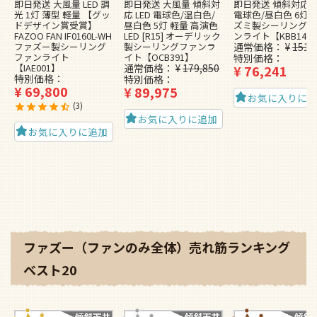
即日発送 大風量 LED 調
即日発送 大風量 傾斜対
即日発送 傾斜対応 L
光 1灯 薄型 軽量 【グッ
応 LED 電球色/温白色/
電球色/昼白色 6灯 
ドデザイン賞受賞】
昼白色 5灯 軽量 高演色
ズミ製シーリングフ
FAZOO FAN IF0160L-WH
LED [R15] オーデリック
ンライト【KBB148
ファズー製シーリング
製シーリングファンラ
通常価格
¥
151,
ファンライト
イト【OCB391】
特別価格
【IAE001】
通常価格
¥
179,850
¥
76,241
特別価格
特別価格
¥
69,800
¥
89,975
お気に入りに
3
お気に入りに追加
お気に入りに追加
ファズー（ファンのみ全体）売れ筋ランキング
ベスト20