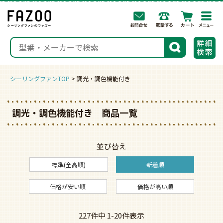
togg
navi
検索
シーリングファンTOP
調光・調色機能付き
調光・調色機能付き 商品一覧
並び替え
標準(全高順)
新着順
価格が安い順
価格が高い順
227
件中
1
-
20
件表示