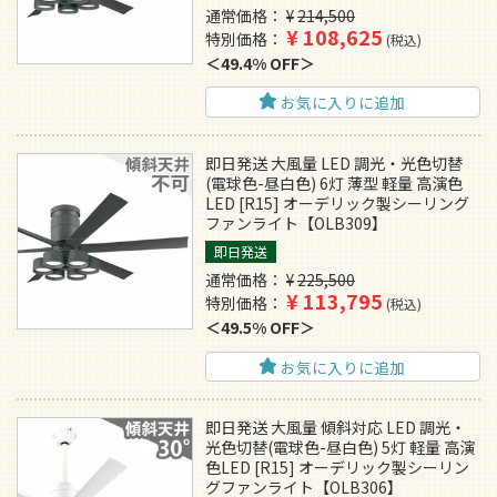
通常価格
¥
214,500
¥
108,625
特別価格
税込
49.4% OFF
お気に入りに追加
即日発送 大風量 LED 調光・光色切替
(電球色-昼白色) 6灯 薄型 軽量 高演色
LED [R15] オーデリック製シーリング
ファンライト【OLB309】
即日発送
通常価格
¥
225,500
¥
113,795
特別価格
税込
49.5% OFF
お気に入りに追加
即日発送 大風量 傾斜対応 LED 調光・
光色切替(電球色-昼白色) 5灯 軽量 高演
色LED [R15] オーデリック製シーリン
グファンライト【OLB306】