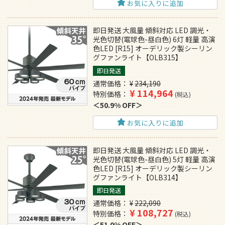
お気に入りに追加
即日発送 大風量 傾斜対応 LED 調光・
光色切替(電球色-昼白色) 6灯 軽量 高演
色LED [R15] オーデリック製シーリン
グファンライト【OLB315】
即日発送
通常価格
¥
234,190
¥
114,964
特別価格
税込
50.9% OFF
お気に入りに追加
即日発送 大風量 傾斜対応 LED 調光・
光色切替(電球色-昼白色) 5灯 軽量 高演
色LED [R15] オーデリック製シーリン
グファンライト【OLB314】
即日発送
通常価格
¥
222,090
¥
108,727
特別価格
税込
51.0% OFF