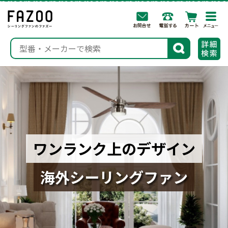
togg
navi
検索
ワンランク上のデザイン
海外シーリングファン