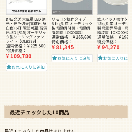
壁スイッチ操作タイ
即日発送 大風量 LED 調
リモコン操作タイプ
13kg対応 オーデリ
光・光色切替(電球色-昼
6.1kg対応 オーデリック
製 電動昇降機・電
白色) 6灯 薄型 軽量 高演
製 電動昇降機・電動昇
降装置【OXO004】
色LED [R15] オーデリッ
降装置【OXO003】
通常価格
¥
192,
ク製シーリングファン
通常価格
¥
165,000
ライト【OLB289】
特別価格
特別価格
通常価格
¥
225,500
¥
94,270
¥
81,345
特別価格
¥
109,780
お気に入りに
お気に入りに追加
お気に入りに追加
最近チェックした10商品
最近チェックした商品はありません。