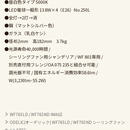
●昼白色タイプ 5000K
●LED電球一般形 13.8W×4（E26）No.250L
●全灯→2灯→消
●鋼（マットシルバー色）
●ガラス（乳白ケシ）
●径452mm 高182mm 3.7kg
●光源寿命40,000時間 /
シーリングファン用シャンデリア / WF 801専用 /
別売直付用フレンジOA 075 235と組合せ可能 /
調光器不可 / 固有エネルギー消費効率58.6lm /
W(3,230lm･55.2W)
WF765LD / WF765ND IMAGE
ODELIC(オーデリック) WF765LD / WF765ND シーリングファン
ライトSPEC