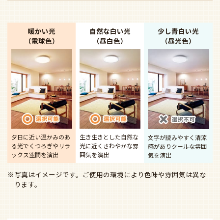
暖かい光
自然な白い光
少し青白い光
（電球色）
（昼白色）
（昼光色）
夕日に近い温かみのあ
生き生きとした自然な
文字が読みやすく清涼
る光で
くつろぎやリラ
光に近く
さわやかな雰
感があり
クールな雰囲
ックス空間を演出
囲気を演出
気を演出
※写真はイメージです。ご使用の環境により色味や雰囲気は異な
ります。