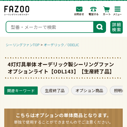
togg
navi
検索
シーリングファンTOP
オーデリック／ODELIC
4灯灯具単体 オーデリック製シーリングファン
オプションライト【ODL143】【生産終了品】
生産終了品
オプション商品
照明(
こちらはオプションの
単体商品となります。
単独で使用することができませんのでご注意ください。