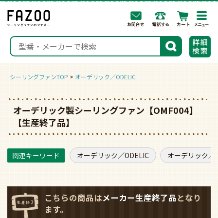
togg
navi
検索
シーリングファンTOP
オーデリック／ODELIC
オーデリック製シーリングファン【OMF004】
【生産終了品】
オーデリック／ODELIC
オーデリック／O
こちらの商品は
メーカー生産終了品
となり
ます。