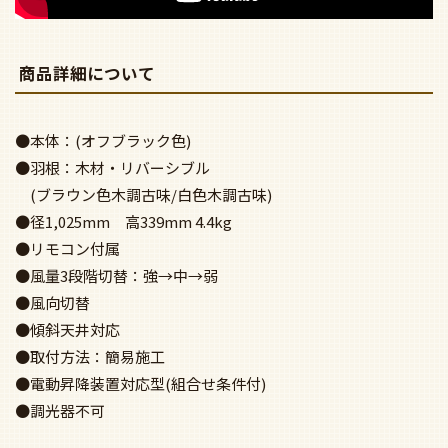
商品詳細について
●本体：(オフブラック色)
●羽根：木材・リバーシブル
(ブラウン色木調古味/白色木調古味)
●径1,025mm 高339mm 4.4kg
●リモコン付属
●風量3段階切替：強→中→弱
●風向切替
●傾斜天井対応
●取付方法：簡易施工
●電動昇降装置対応型(組合せ条件付)
●調光器不可