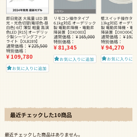
壁スイッチ操作タイ
即日発送 大風量 LED 調
リモコン操作タイプ
13kg対応 オーデリ
光・光色切替(電球色-昼
6.1kg対応 オーデリック
製 電動昇降機・電
白色) 6灯 薄型 軽量 高演
製 電動昇降機・電動昇
降装置【OXO004】
色LED [R15] オーデリッ
降装置【OXO003】
通常価格
¥
192,
ク製シーリングファン
通常価格
¥
165,000
ライト【OLB289】
特別価格
特別価格
通常価格
¥
225,500
¥
94,270
¥
81,345
特別価格
¥
109,780
お気に入りに
お気に入りに追加
お気に入りに追加
最近チェックした10商品
最近チェックした商品はありません。