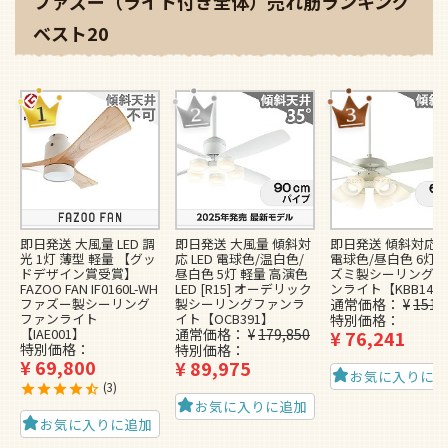
ファズー（ライト付き全体）売れ筋ランキング
ベスト20
即日発送 大風量 LED 調
即日発送 大風量 傾斜対
即日発送 傾斜対応 L
光 1灯 薄型 軽量 【グッ
応 LED 電球色/温白色/
電球色/昼白色 6灯 
ドデザイン賞受賞】
昼白色 5灯 軽量 高演色
ズミ製シーリングフ
FAZOO FAN IF0160L-WH
LED [R15] オーデリック
ンライト【KBB148
ファズー製シーリング
製シーリングファンラ
通常価格
¥
151,
ファンライト
イト【OCB391】
特別価格
【IAE001】
通常価格
¥
179,850
¥
76,241
特別価格
特別価格
¥
69,800
¥
89,975
お気に入りに
3
お気に入りに追加
お気に入りに追加