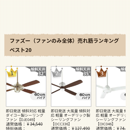
ファズー（ファンのみ全体）売れ筋ランキング
ベスト20
即日発送 傾斜対応 軽量
即日発送 大風量 傾斜対
即日発送 大風量 傾
ダイコー製シーリング
応 軽量 オーデリック製
応 軽量 オーデリッ
ファン【DJE049】
シーリングファン
シーリングファン
通常価格
¥
34,540
【OCC336】
【OIC046】
通常価格
¥
127,490
通常価格
¥
74,4
特別価格