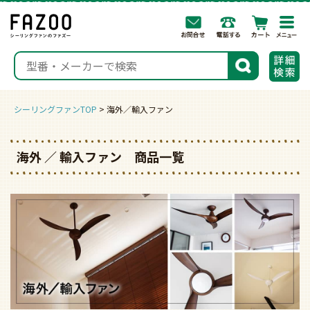
togg
navi
検索
シーリングファンTOP
海外／輸入ファン
海外 ／ 輸入ファン 商品一覧