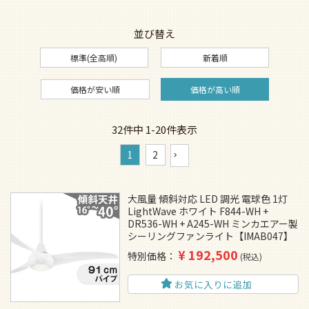
並び替え
標準(全高順)
新着順
価格が安い順
価格が高い順
32
件中
1
-
20
件表示
1
2
大風量 傾斜対応 LED 調光 電球色 1灯
LightWave ホワイト F844-WH +
DR536-WH + A245-WH ミンカエアー製
シーリングファンライト【IMAB047】
¥
192,500
特別価格
税込
お気に入りに追加