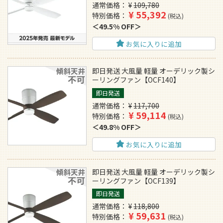
通常価格
¥
109,780
¥
55,392
特別価格
税込
49.5% OFF
お気に入りに追加
即日発送 大風量 軽量 オーデリック製シ
ーリングファン【OCF140】
即日発送
通常価格
¥
117,700
¥
59,114
特別価格
税込
49.8% OFF
お気に入りに追加
即日発送 大風量 軽量 オーデリック製シ
ーリングファン【OCF139】
即日発送
通常価格
¥
118,800
¥
59,631
特別価格
税込