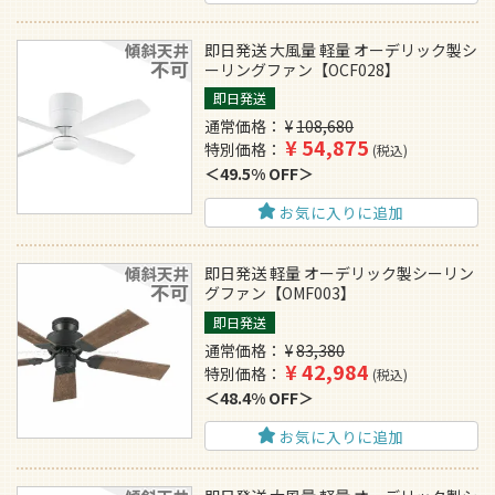
即日発送 大風量 軽量 オーデリック製シ
ーリングファン【OCF028】
即日発送
通常価格
¥
108,680
¥
54,875
特別価格
税込
49.5% OFF
お気に入りに追加
即日発送 軽量 オーデリック製シーリン
グファン【OMF003】
即日発送
通常価格
¥
83,380
¥
42,984
特別価格
税込
48.4% OFF
お気に入りに追加