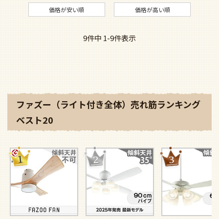
価格が安い順
価格が高い順
9
件中
1
-
9
件表示
ファズー（ライト付き全体）売れ筋ランキング
ベスト20