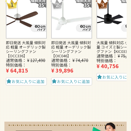
即日発送 大風量 傾斜対
即日発送 大風量 傾斜対
大風量 傾斜対応 小型
応 軽量 オーデリック製
応 軽量 オーデリック製
量 コイズミ製シー
シーリングファン
シーリングファン
グファン【KIC033】
【OCC336】
【OIC046】
通常価格
¥
75,1
通常価格
¥
127,490
通常価格
¥
74,470
特別価格
特別価格
特別価格
¥
40,756
¥
64,815
¥
39,896
お気に入りに
お気に入りに追加
お気に入りに追加