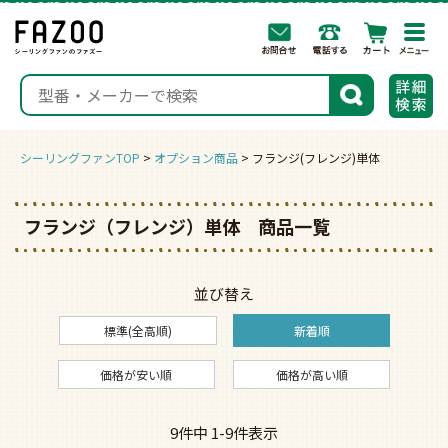
togg
navi
検索
シーリングファンTOP
オプション商品
フランジ(フレンジ)単体
フランジ（フレンジ）単体 商品一覧
並び替え
標準(全高順)
新着順
価格が安い順
価格が高い順
9
件中
1
-
9
件表示