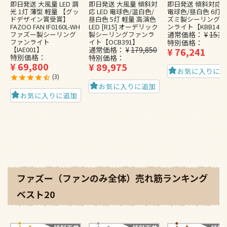
即日発送 大風量 LED 調
即日発送 大風量 傾斜対
即日発送 傾斜対応 L
光 1灯 薄型 軽量 【グッ
応 LED 電球色/温白色/
電球色/昼白色 6灯 
ドデザイン賞受賞】
昼白色 5灯 軽量 高演色
ズミ製シーリングフ
FAZOO FAN IF0160L-WH
LED [R15] オーデリック
ンライト【KBB148
ファズー製シーリング
製シーリングファンラ
通常価格
¥
151,
ファンライト
イト【OCB391】
特別価格
【IAE001】
通常価格
¥
179,850
¥
76,241
特別価格
特別価格
¥
69,800
¥
89,975
お気に入りに
3
お気に入りに追加
お気に入りに追加
ファズー（ファンのみ全体）売れ筋ランキング
ベスト20