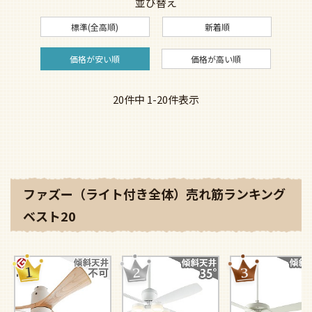
並び替え
標準(全高順)
新着順
価格が安い順
価格が高い順
20
件中
1
-
20
件表示
ファズー（ライト付き全体）売れ筋ランキング
ベスト20