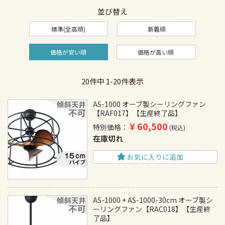
並び替え
標準(全高順)
新着順
価格が安い順
価格が高い順
20
件中
1
-
20
件表示
AS-1000 オーブ製シーリングファン
【RAF017】【生産終了品】
¥
60,500
特別価格
税込
在庫切れ
お気に入りに追加
AS-1000 + AS-1000-30cm オーブ製シ
ーリングファン【RAC018】【生産終
了品】