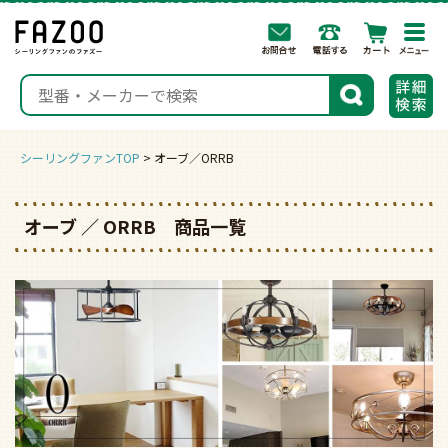
togg
navi
検索
シーリングファンTOP
オーブ／ORRB
オーブ ／ ORRB 商品一覧