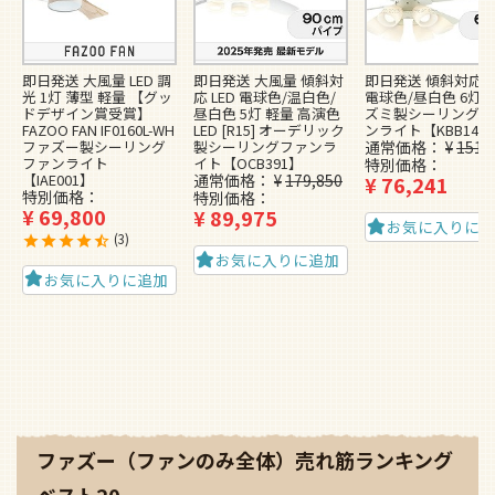
即日発送 大風量 LED 調
即日発送 大風量 傾斜対
即日発送 傾斜対応 L
光 1灯 薄型 軽量 【グッ
応 LED 電球色/温白色/
電球色/昼白色 6灯 
ドデザイン賞受賞】
昼白色 5灯 軽量 高演色
ズミ製シーリングフ
FAZOO FAN IF0160L-WH
LED [R15] オーデリック
ンライト【KBB148
ファズー製シーリング
製シーリングファンラ
通常価格
¥
151,
ファンライト
イト【OCB391】
特別価格
【IAE001】
通常価格
¥
179,850
¥
76,241
特別価格
特別価格
¥
69,800
¥
89,975
お気に入りに
3
お気に入りに追加
お気に入りに追加
ファズー（ファンのみ全体）売れ筋ランキング