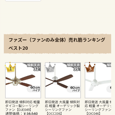
ファズー（ファンのみ全体）売れ筋ランキング
ベスト20
即日発送 傾斜対応 軽量
即日発送 大風量 傾斜対
即日発送 大風量 傾
ダイコー製シーリング
応 軽量 オーデリック製
応 軽量 オーデリッ
ファン【DJE049】
シーリングファン
シーリングファン
通常価格
¥
34,540
【OCC336】
【OIC046】