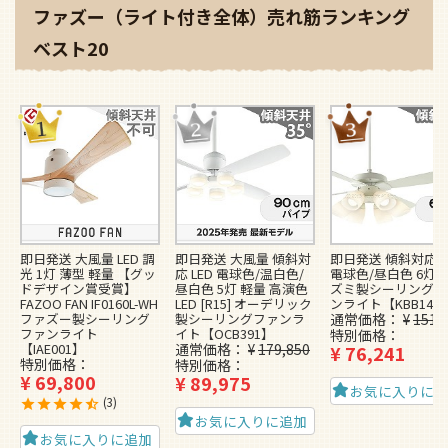
ファズー（ライト付き全体）売れ筋ランキング
ベスト20
即日発送 大風量 LED 調
即日発送 大風量 傾斜対
即日発送 傾斜対応 L
光 1灯 薄型 軽量 【グッ
応 LED 電球色/温白色/
電球色/昼白色 6灯 
ドデザイン賞受賞】
昼白色 5灯 軽量 高演色
ズミ製シーリングフ
FAZOO FAN IF0160L-WH
LED [R15] オーデリック
ンライト【KBB148
ファズー製シーリング
製シーリングファンラ
通常価格
¥
151,
ファンライト
イト【OCB391】
特別価格
【IAE001】
通常価格
¥
179,850
¥
76,241
特別価格
特別価格
¥
69,800
¥
89,975
お気に入りに
3
お気に入りに追加
お気に入りに追加