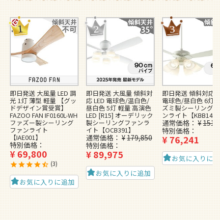
即日発送 大風量 LED 調
即日発送 大風量 傾斜対
即日発送 傾斜対応 L
光 1灯 薄型 軽量 【グッ
応 LED 電球色/温白色/
電球色/昼白色 6灯 
ドデザイン賞受賞】
昼白色 5灯 軽量 高演色
ズミ製シーリングフ
FAZOO FAN IF0160L-WH
LED [R15] オーデリック
ンライト【KBB148
ファズー製シーリング
製シーリングファンラ
通常価格
¥
151,
ファンライト
イト【OCB391】
特別価格
【IAE001】
通常価格
¥
179,850
¥
76,241
特別価格
特別価格
¥
69,800
¥
89,975
お気に入りに
3
お気に入りに追加
お気に入りに追加