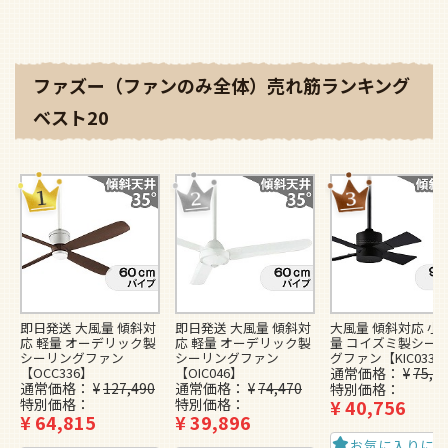
ファズー（ファンのみ全体）売れ筋ランキング
ベスト20
即日発送 大風量 傾斜対
即日発送 大風量 傾斜対
大風量 傾斜対応 小型
応 軽量 オーデリック製
応 軽量 オーデリック製
量 コイズミ製シー
シーリングファン
シーリングファン
グファン【KIC033】
【OCC336】
【OIC046】
通常価格
¥
75,1
通常価格
¥
127,490
通常価格
¥
74,470
特別価格
特別価格
特別価格
¥
40,756
¥
64,815
¥
39,896
お気に入りに