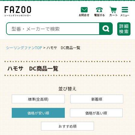
togg
navi
検索
シーリングファンTOP
ハモサ DC商品一覧
ハモサ DC商品一覧
並び替え
標準(全高順)
新着順
価格が安い順
価格が高い順
おすすめ順