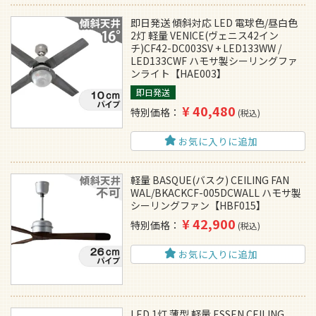
即日発送 傾斜対応 LED 電球色/昼白色
2灯 軽量 VENICE(ヴェニス42イン
チ)CF42-DC003SV + LED133WW /
LED133CWF ハモサ製シーリングファ
ンライト【HAE003】
即日発送
¥
40,480
特別価格
税込
お気に入りに追加
軽量 BASQUE(バスク) CEILING FAN
WAL/BKACKCF-005DCWALL ハモサ製
シーリングファン【HBF015】
¥
42,900
特別価格
税込
お気に入りに追加
LED 1灯 薄型 軽量 ESSEN CEILING