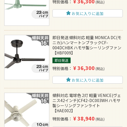
¥
36,300
特別価格
税込
お気に入りに追加
即日発送 傾斜対応 軽量 MONICA DC(モ
ニカ)ハンマートンブラックCF-
004DCHBK ハモサ製シーリングファン
【HBF009】
即日発送
¥
36,300
特別価格
税込
お気に入りに追加
傾斜対応 電球色 2灯 軽量 VENICE(ヴェ
ニス42インチ)CF42-DC003WH ハモサ
製シーリングファンライト
【HAE002】
¥
38,940
特別価格
税込