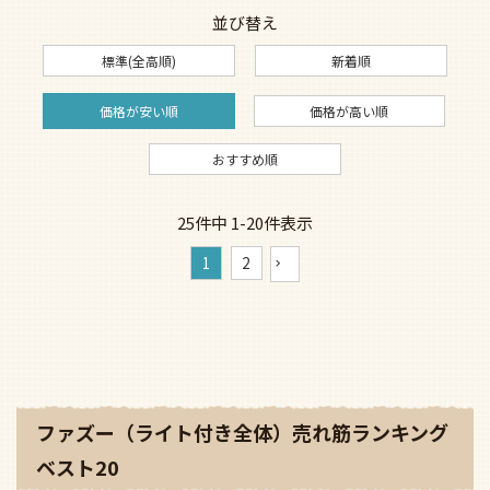
並び替え
標準(全高順)
新着順
価格が安い順
価格が高い順
おすすめ順
25
件中
1
-
20
件表示
1
2
ファズー（ライト付き全体）売れ筋ランキング
ベスト20