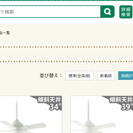
検索
 商品一覧
並び替え
標準(全高順)
新着順
価格が