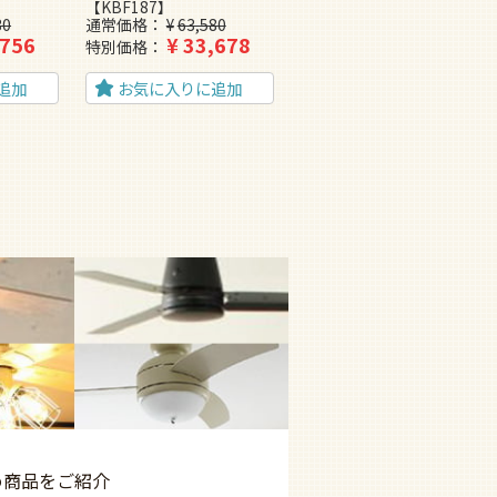
【KBF187】
ン【PDF001】
30
通常価格
¥
63,580
通常価格
¥
72,600
,756
¥
33,678
¥
38,643
特別価格
特別価格
追加
お気に入りに追加
お気に入りに追加
め商品を
ご紹介