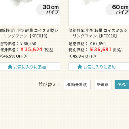
傾斜対応 小型 軽量 コイズミ製シ
傾斜対応 小型 軽量 コイズミ製シ
ーリングファン【KFC019】
ーリングファン【KFC016】
通常価格
¥
66,550
通常価格
¥
67,650
¥
35,624
¥
36,691
特別価格
特別価格
税込
税込
46.5% OFF
45.8% OFF
お気に入りに追加
お気に入りに追加
並び替え
標準(全高順)
新着順
価格が