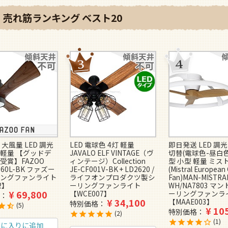
売れ筋ランキング ベスト20
大風量 LED 調光
LED 電球色 4灯 軽量
即日発送 LED 調
 軽量 【グッドデ
JAVALO ELF VINTAGE（ヴ
切替(電球色-昼白色)
受賞】FAZOO
ィンテージ）Collection
型 小型 軽量 ミス
0160L-BK ファズー
JE-CF001V-BK + LD2620 /
(Mistral European 
ングファンライト
ライフオンプロダクツ製シ
Fan)MAN-MISTRA
2】
ーリングファンライト
WH/NA7803 マ
¥
69,800
【WCE007】
ーリングファンラ
¥
34,100
【MAAE003】
特別価格
5
¥
10
特別価格
2
1
気に入りに追加