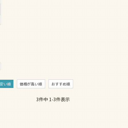
安い順
価格が高い順
おすすめ順
3
件中
1
-
3
件表示