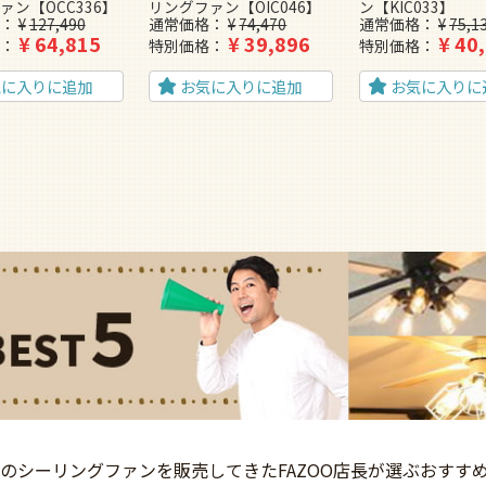
ァン【OCC336】
リングファン【OIC046】
ン【KIC033】
¥
127,490
通常価格
¥
74,470
通常価格
¥
75,1
¥
64,815
¥
39,896
¥
40
特別価格
特別価格
気に入りに追加
お気に入りに追加
お気に入りに
上の
シーリングファンを
販売してきた
FAZOO店長が選ぶ
おすす