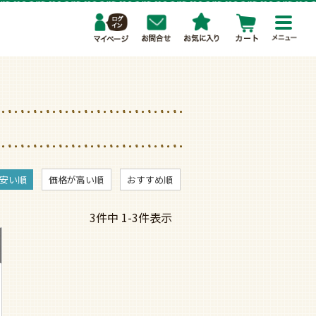
toggl
navig
安い順
価格が高い順
おすすめ順
3
件中
1
-
3
件表示