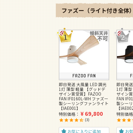
ファズー（ライト付き全体）
即日発送 大風量 LED 調光
即日発送 
1灯 薄型 軽量 【グッドデ
1灯 薄型
ザイン賞受賞】FAZOO
ザイン賞
FAN IF0160L-WH ファズー
FAN IF
製シーリングファンライト
製シーリ
【IAE001】
【IAE00
¥
69,800
特別価格
特別価格
3
お気に入りに追加
お