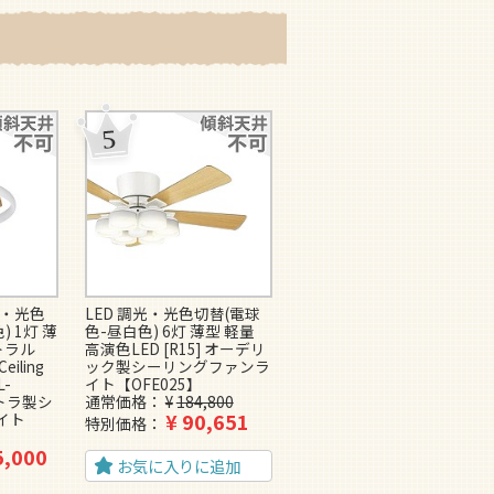
光・光色
LED 調光・光色切替(電球
LED 調光・光色切替(電球
 1灯 薄
色-昼白色) 6灯 薄型 軽量
色-昼白色) 6灯 薄型 軽量
トラル
高演色LED [R15] オーデリ
高演色LED [R15] オーデリ
Ceiling
ック製シーリングファンラ
ック製シーリングファンラ
L-
イト【OFE025】
イト【OFE026】
ントラ製シ
通常価格
¥
184,800
通常価格
¥
184,800
¥
90,651
¥
90,651
イト
特別価格
特別価格
5,000
お気に入りに追加
お気に入りに追加