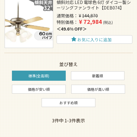
傾斜対応 LED 電球色 6灯 ダイコー製シ
ーリングファンライト【DEB074】
通常価格
¥
144,870
¥
72,984
特別価格
税込
49.6% OFF
お気に入りに追加
並び替え
標準(全高順)
新着順
価格が安い順
価格が高い順
おすすめ順
3
件中
1
-
3
件表示