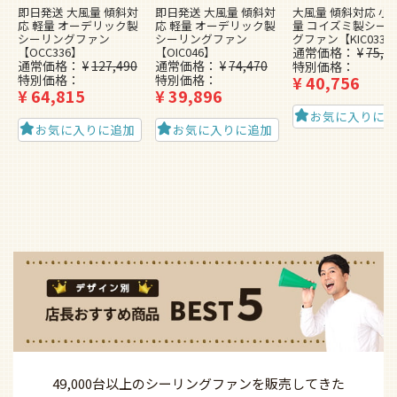
即日発送 大風量 傾斜対
即日発送 大風量 傾斜対
大風量 傾斜対応 小型
応 軽量 オーデリック製
応 軽量 オーデリック製
量 コイズミ製シー
シーリングファン
シーリングファン
グファン【KIC033】
【OCC336】
【OIC046】
通常価格
¥
75,1
通常価格
¥
127,490
通常価格
¥
74,470
特別価格
特別価格
特別価格
¥
40,756
¥
64,815
¥
39,896
お気に入りに
お気に入りに追加
お気に入りに追加
49,000台以上の
シーリングファンを
販売してきた