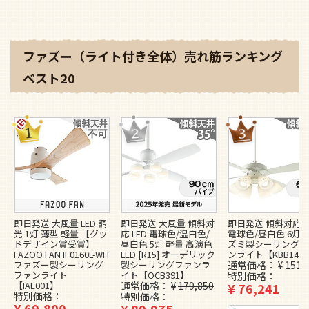
ファズー（ライト付き全体）売れ筋ランキング
ベスト20
即日発送 大風量 LED 調
即日発送 大風量 傾斜対
即日発送 傾斜対応 L
光 1灯 薄型 軽量 【グッ
応 LED 電球色/温白色/
電球色/昼白色 6灯 
ドデザイン賞受賞】
昼白色 5灯 軽量 高演色
ズミ製シーリングフ
FAZOO FAN IF0160L-WH
LED [R15] オーデリック
ンライト【KBB148
ファズー製シーリング
製シーリングファンラ
通常価格
¥
151,
ファンライト
イト【OCB391】
特別価格
【IAE001】
通常価格
¥
179,850
¥
76,241
特別価格
特別価格
¥
69,800
¥
89,975