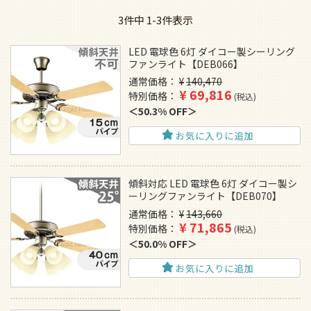
3
件中
1
-
3
件表示
LED 電球色 6灯 ダイコー製シーリング
ファンライト【DEB066】
通常価格
¥
140,470
¥
69,816
特別価格
税込
50.3% OFF
お気に入りに追加
傾斜対応 LED 電球色 6灯 ダイコー製シ
ーリングファンライト【DEB070】
通常価格
¥
143,660
¥
71,865
特別価格
税込
50.0% OFF
お気に入りに追加