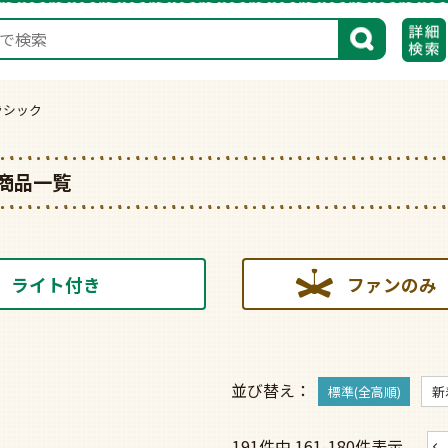
検索
ラシック
商品一覧
ライト付き
ファンのみ
並び替え
標準(全高順)
新
191
件中
161
-
180
件表示