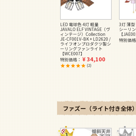
LED 電球色 4灯 軽量
3灯 薄型
JAVALO ELF VINTAGE（ヴ
シーリン
ィンテージ）Collection
【JAE0
JE-CF001V-BK + LD2620 /
特別価格
ライフオンプロダクツ製シ
ーリングファンライト
【WCE007】
¥
34,100
特別価格
2
ファズー（ライト付き全体）