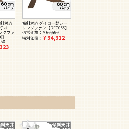
傾斜対応
傾斜対応 ダイコー製シー
傾斜対応 軽量 JAVALO ELF
5灯 オー
リングファン【DFC065】
VINTAGE（ヴィンテージ）
ングファ
通常価格
¥
62,590
Collection JE-CF026 ライ
¥
34,312
0】
フオンプロダクツ製シーリ
特別価格
250
ングファン【WCF034】
,323
¥
21,780
特別価格