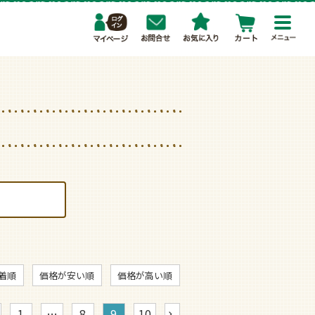
toggl
navig
着順
価格が安い順
価格が高い順
1
…
8
9
10