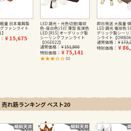
 軽量 日本電興製
LED 調光・光色切替(電球
即日発送 大風量 
グファンライト
色-昼白色) 5灯 薄型 高演色
LED 調光 電球色 
01】
LED [R15] オーデリック製
デリック製シーリ
¥
15,675
シーリングファンライト
ンライト【OMB06
【OGE022】
通常価格
¥
173,
¥
86
通常価格
¥
151,800
特別価格
¥
75,141
特別価格
1
売れ筋ランキング ベスト20