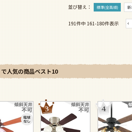
並び替え
標準(全高順)
新
191
件中
161
-
180
件表示
で人気の商品ベスト10