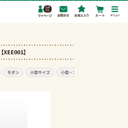
toggl
navig
【XEE001】
モダン
小型サイズ
小型・コンパクトタイプ
軽量・