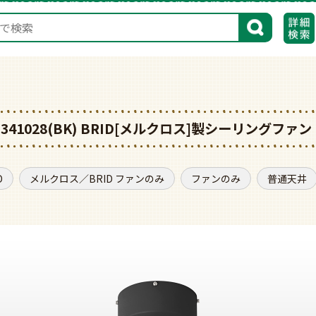
検索
N #341028(BK) BRID[メルクロス]製シーリングファン
D
メルクロス／BRID ファンのみ
ファンのみ
普通天井