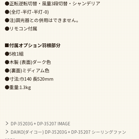
●正転逆転切替・風量3段切替・シャンデリア
●(全灯-半灯-半灯-0)
●注)調光器との併用はできません。
●リモコン付属
■付属オプション羽根部分
●5枚1組
●木製 (表面)ダーク色
●(裏面)ミディアム色
●寸法:巾140 長520mm
●重量:1.3kg
DP-35203G + DP-35207 IMAGE
DAIKO(ダイコー) DP-35203G + DP-35207 シーリングファン