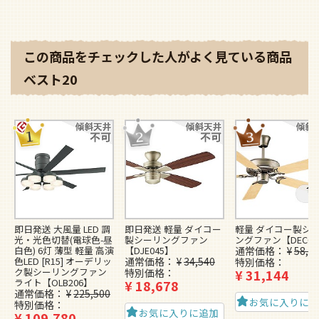
この商品をチェックした人がよく見ている商品
ベスト20
即日発送 大風量 LED 調
即日発送 軽量 ダイコー
軽量 ダイコー製シ
光・光色切替(電球色-昼
製シーリングファン
ングファン【DEC06
白色) 6灯 薄型 軽量 高演
【DJE045】
通常価格
¥
58,1
色LED [R15] オーデリッ
通常価格
¥
34,540
特別価格
ク製シーリングファン
特別価格
¥
31,144
ライト【OLB206】
¥
18,678
通常価格
¥
225,500
お気に入りに
特別価格
お気に入りに追加
¥
109,780