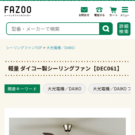
togg
navi
検索
シーリングファンTOP
大光電機／DAIKO
軽量 ダイコー製シーリングファン【DEC061】
大光電機／DAIKO
大光電機／DAIKO フ