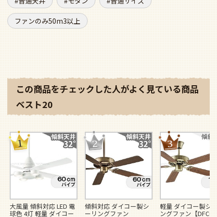
ファンのみ50m3以上
この商品をチェックした人がよく見ている商品
ベスト20
大風量 傾斜対応 LED 電
傾斜対応 ダイコー製シ
軽量 ダイコー製シ
球色 4灯 軽量 ダイコー
ーリングファン
ングファン【DFC06
製シーリングファンラ
【DFC065】
通常価格
¥
58,1