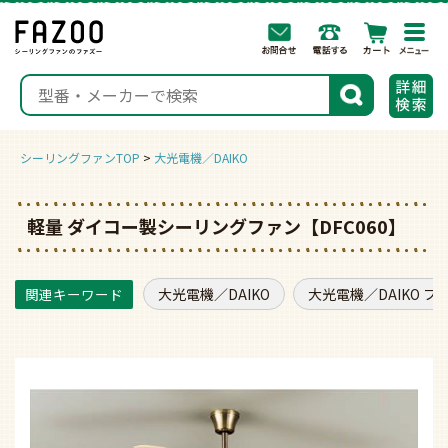
togg
navi
検索
シーリングファンTOP
大光電機／DAIKO
軽量 ダイコー製シーリングファン【DFC060】
大光電機／DAIKO
大光電機／DAIKO フ