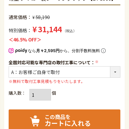
通常価格
58,190
¥
¥
31,144
特別価格
税込
46.5% OFF
なら
月々2,595円
から。分割手数料無料
全国対応可能な専門店の取付工事について：
(必
須)
※無料で取付工事見積もりをいたします。
カートに入れる