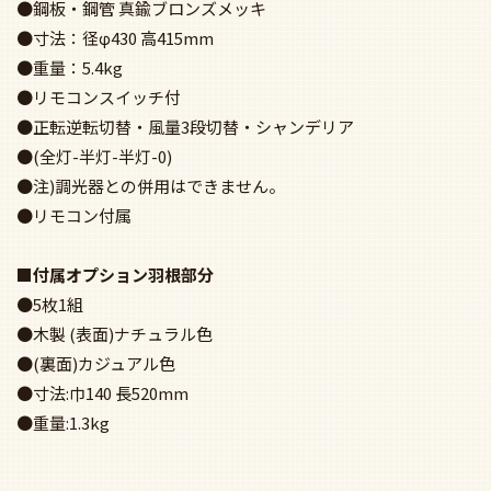
●寸法：径φ430 高415mm
●重量：5.4kg
●リモコンスイッチ付
●正転逆転切替・風量3段切替・シャンデリア
●(全灯-半灯-半灯-0)
●注)調光器との併用はできません。
●リモコン付属
■付属オプション羽根部分
●5枚1組
●木製 (表面)ナチュラル色
●(裏面)カジュアル色
●寸法:巾140 長520mm
●重量:1.3kg