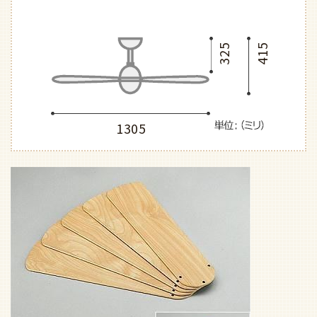
325
415
1305