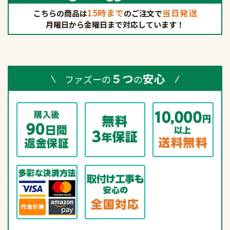
15時まで
当日発送
こちらの商品は
の
ご注文で
月曜日から金曜日まで対応しています！
５つ
安心
ファズーの
の