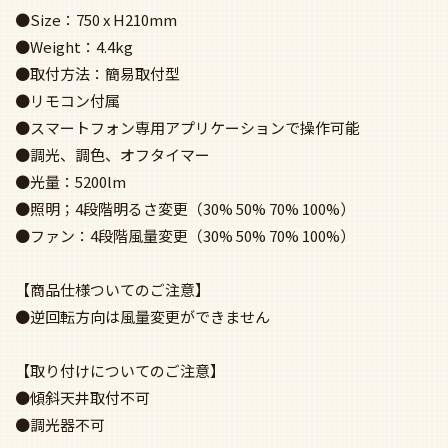
●Size：750 x H210mm
●Weight：4.4kg
●取付方法：簡易取付型
●リモコン付属
●スマートフォン専用アプリケーションで操作可能
●調光、調色、オフタイマー
●光量：5200lm
●照明；4段階明るさ変更（30% 50% 70% 100%）
●ファン：4段階風量変更（30% 50% 70% 100%）
【商品仕様ついてのご注意】
●逆回転方向は風量変更ができません
【取り付けについてのご注意】
●傾斜天井取付不可
●調光器不可