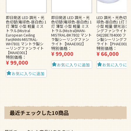
即日発送 LED 調光・光
即日発送 LED 調光・光
LED 調光・光色切替
色切替(電球色-昼白色) 1
色切替(電球色-昼白色) 1
球色-昼白色) 1灯 薄
灯 薄型 小型 軽量 ミス
灯 薄型 小型 軽量 ミス
小型 軽量 健光浴シ
トラル(Mistral
トラル(Mistral)MAN-
ングファンライト
European Ceiling
MISTRAL-BK7802 マント
0422BE784000 フ
Fan)MAN-MISTRAL-
ラ製シーリングファン
ン製シーリングファ
WH7801 マントラ製シ
ライト【MAAE002】
ライト【PHAE001】
ーリングファンライト
特別価格
特別価格
【MAAE001】
¥
99,000
¥
66,000
特別価格
¥
99,000
お気に入りに追加
お気に入りに
お気に入りに追加
最近チェックした10商品