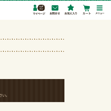
toggl
navig
さい。