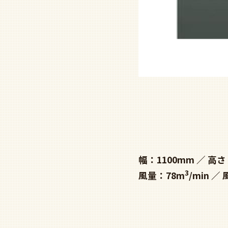
幅：1100mm
高さ
3
風量：78m
/min