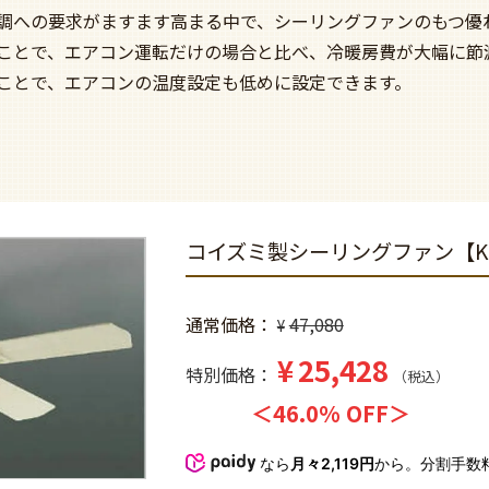
調への要求がますます高まる中で、シーリングファンのもつ優
ことで、エアコン運転だけの場合と比べ、冷暖房費が大幅に節
ことで、エアコンの温度設定も低めに設定できます。
コイズミ製シーリングファン【KD
通常価格
47,080
¥
¥
25,428
特別価格
税込
46.0% OFF
なら
月々2,119円
から。分割手数