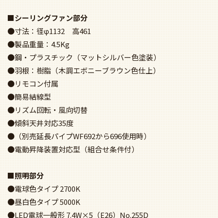
度
■シーリングファン部分
●寸法：径φ1132 高461
●製品重量：4.5Kg
●鋼・プラスチック（マットシルバー色塗装）
●羽根：樹脂（木調エボニーブラウン色仕上）
●リモコン付属
●簡易結線型
●リズム回転・風向切替
●傾斜天井対応35度
●（別売延長パイプWF692から696使用時）
●電動昇降装置対応型（組合せ条件付）
■照明部分
●電球色タイプ 2700K