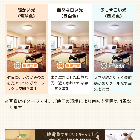
暖かい光
自然な白い光
少し青白い光
（電球色）
（昼白色）
（昼光色）
夕日に近い温かみのあ
生き生きとした自然な
文字が読みやすく清涼
る光で
くつろぎやリラ
光に近く
さわやかな雰
感があり
クールな雰囲
ックス空間を演出
囲気を演出
気を演出
※写真はイメージです。ご使用の環境により色味や雰囲気は異な
ります。