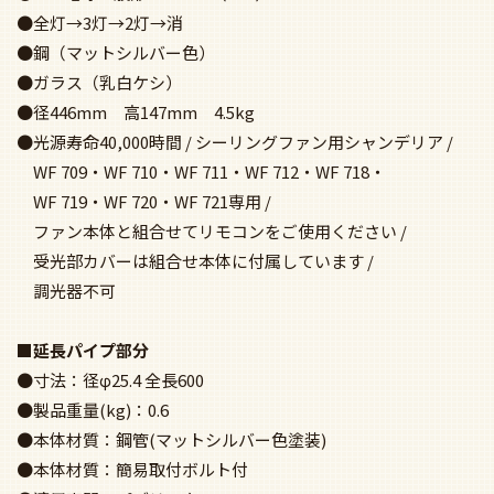
●昼白色タイプ 5000K
●LED電球一般形 7.4W×5（E26）No.255D
●全灯→3灯→2灯→消
●鋼（マットシルバー色）
●ガラス（乳白ケシ）
●径446mm 高147mm 4.5kg
●光源寿命40,000時間 / シーリングファン用シャンデリア /
WF 709・WF 710・WF 711・WF 712・WF 718・
WF 719・WF 720・WF 721専用 /
ファン本体と組合せてリモコンをご使用ください /
受光部カバーは組合せ本体に付属しています /
調光器不可
■延長パイプ部分
●寸法：径φ25.4 全長600
●製品重量(kg)：0.6
●本体材質：鋼管(マットシルバー色塗装)