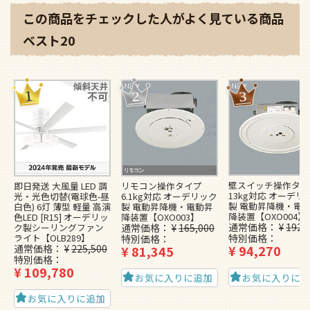
この商品をチェックした人がよく見ている商品
ベスト20
壁スイッチ操作タイ
即日発送 大風量 LED 調
リモコン操作タイプ
13kg対応 オーデリ
光・光色切替(電球色-昼
6.1kg対応 オーデリック
製 電動昇降機・電
白色) 6灯 薄型 軽量 高演
製 電動昇降機・電動昇
降装置【OXO004】
色LED [R15] オーデリッ
降装置【OXO003】
通常価格
¥
192,
ク製シーリングファン
通常価格
¥
165,000
ライト【OLB289】
特別価格
特別価格
通常価格
¥
225,500
¥
94,270
¥
81,345
特別価格
¥
109,780
お気に入りに
お気に入りに追加