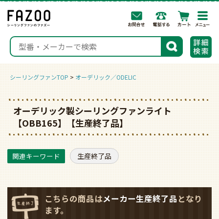
togg
navi
検索
シーリングファンTOP
オーデリック／ODELIC
オーデリック製シーリングファンライト
【OBB165】【生産終了品】
生産終了品
こちらの商品は
メーカー生産終了品
となり
ます。