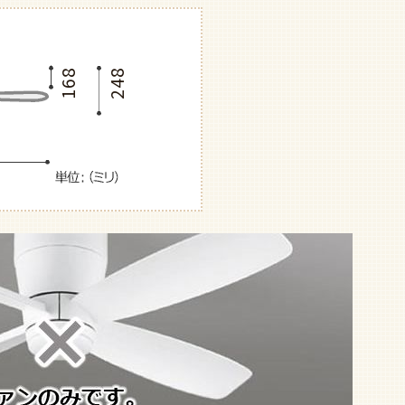
168
248