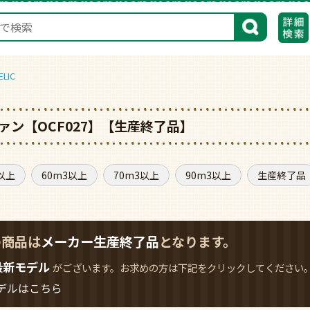
検索
LIC
ン【OCF027】【生産終了品】
以上
60m3以上
70m3以上
90m3以上
生産終了品
の商品は
メーカー生産終了品
となります。
最新モデル
がございます。お求めの方は下記をクリックしてください
デルはこちら